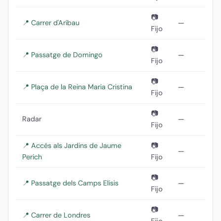
📷
📍 Carrer d'Aribau
—
Fijo
📷
📍 Passatge de Domingo
—
Fijo
📷
📍 Plaça de la Reina Maria Cristina
—
Fijo
📷
Radar
—
Fijo
📍 Accés als Jardins de Jaume
📷
—
Perich
Fijo
📷
📍 Passatge dels Camps Elisis
—
Fijo
📷
📍 Carrer de Londres
—
Fijo