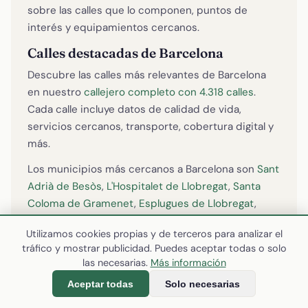
sobre las calles que lo componen, puntos de
interés y equipamientos cercanos.
Calles destacadas de Barcelona
Descubre las calles más relevantes de Barcelona
en nuestro
callejero completo con 4.318 calles
.
Cada calle incluye datos de calidad de vida,
servicios cercanos, transporte, cobertura digital y
más.
Los municipios más cercanos a Barcelona son
Sant
Adrià de Besòs
,
L'Hospitalet de Llobregat
,
Santa
Coloma de Gramenet
,
Esplugues de Llobregat
,
Badalona
. Puedes consultar sus fichas completas
Utilizamos cookies propias y de terceros para analizar el
para comparar datos de población, servicios,
tráfico y mostrar publicidad. Puedes aceptar todas o solo
precios de vivienda y calidad de vida.
las necesarias.
Más información
Todos los datos mostrados en esta página proceden de
Aceptar todas
Solo necesarias
fuentes oficiales y abiertas: INE (Instituto Nacional de