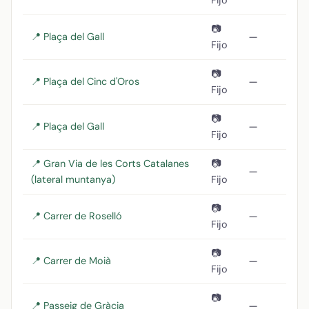
📷
📍 Plaça del Gall
—
Fijo
📷
📍 Plaça del Cinc d'Oros
—
Fijo
📷
📍 Plaça del Gall
—
Fijo
📍 Gran Via de les Corts Catalanes
📷
—
(lateral muntanya)
Fijo
📷
📍 Carrer de Roselló
—
Fijo
📷
📍 Carrer de Moià
—
Fijo
📷
📍 Passeig de Gràcia
—