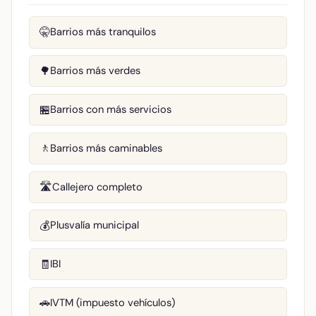
Barrios más tranquilos
🤫
Barrios más verdes
🌳
Barrios con más servicios
🏪
Barrios más caminables
🚶
Callejero completo
🛣️
Plusvalía municipal
💰
IBI
🧾
IVTM (impuesto vehículos)
🚗