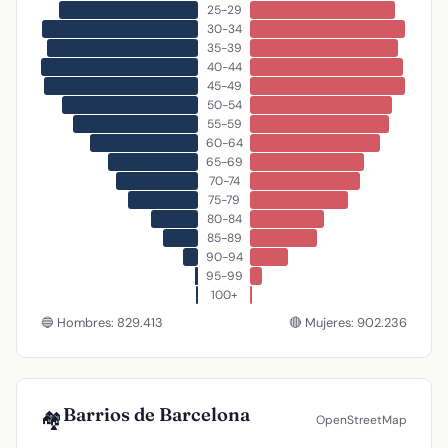
25-29
30-34
35-39
40-44
45-49
50-54
55-59
60-64
65-69
70-74
75-79
80-84
85-89
90-94
95-99
100+
🔵 Hombres: 829.413
🔴 Mujeres: 902.236
Barrios de Barcelona
🏘️
OpenStreetMap