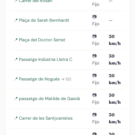
📍 Carrer del Rosari
—
Fijo
📷
📍 Plaça de Sarah Bernhardt
—
Fijo
📷
30
📍 Plaça del Doctor Serrat
Fijo
km/h
📷
30
📍 Passatge Indústria Lletra C
Fijo
km/h
📷
30
📍 Passatge de Nogués
→ 132
Fijo
km/h
📷
30
📍 passatge de Matilde de Gaiolà
Fijo
km/h
📷
30
📍 Carrer de les Santjoanistes
Fijo
km/h
📷
30