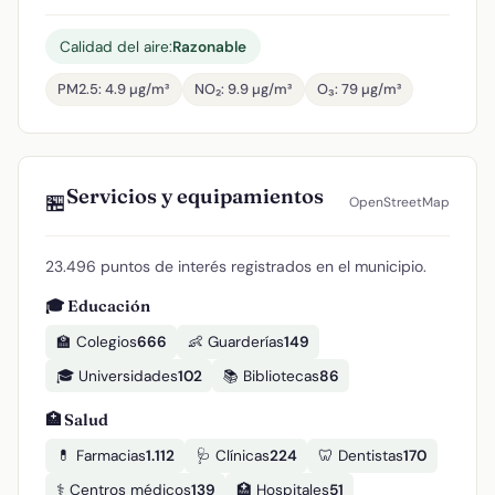
Calidad del aire:
Razonable
PM2.5: 4.9 µg/m³
NO₂: 9.9 µg/m³
O₃: 79 µg/m³
Servicios y equipamientos
🏪
OpenStreetMap
23.496 puntos de interés registrados en el municipio.
🎓 Educación
🏫 Colegios
666
👶 Guarderías
149
🎓 Universidades
102
📚 Bibliotecas
86
🏥 Salud
💊 Farmacias
1.112
🩺 Clínicas
224
🦷 Dentistas
170
⚕️ Centros médicos
139
🏥 Hospitales
51