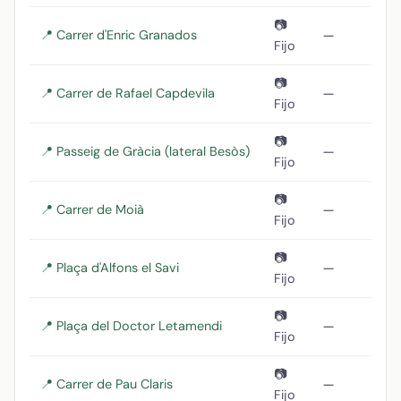
📷
📍 Carrer d'Enric Granados
—
Fijo
📷
📍 Carrer de Rafael Capdevila
—
Fijo
📷
📍 Passeig de Gràcia (lateral Besòs)
—
Fijo
📷
📍 Carrer de Moià
—
Fijo
📷
📍 Plaça d'Alfons el Savi
—
Fijo
📷
📍 Plaça del Doctor Letamendi
—
Fijo
📷
📍 Carrer de Pau Claris
—
Fijo