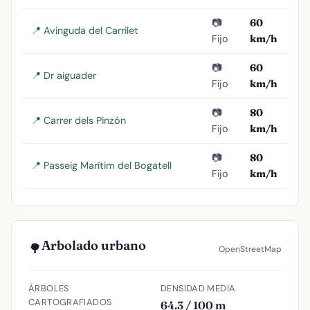
📷
60
📍 Avinguda del Carrilet
Fijo
km/h
📷
60
📍 Dr aiguader
Fijo
km/h
📷
80
📍 Carrer dels Pinzón
Fijo
km/h
📷
80
📍 Passeig Marítim del Bogatell
Fijo
km/h
Arbolado urbano
🌳
OpenStreetMap
ÁRBOLES
DENSIDAD MEDIA
CARTOGRAFIADOS
64.3 / 100 m