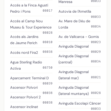
08033
Manresa
Accés a la Finca Agustí
08017
Pedro i Pons
Autovia de l'Ametlla
08033
Accés al Camp Nou
Av. Mare de Déu de
08034
Museu & Tour Experience
Lorda
08028
Accés als Jardins
Av. de Vallcarca - Gomis
08010
08023
de Jaume Perich
Avinguda Diagonal
08038
08029
Accés nord Fira2
Avinguda Diagonal
08034
Agua Sterling Radio
(central)
08750
Activa
Avinguda Diagonal
08021
Aparcament Terminal D
(lateral mar)
08039
Ascensor Polvori
Avinguda Diagonal
08038
08028
(lateral muntanya)
Ascensor Polvorí 2
08038
Avinguda Escolapi Càncer
Ascensor inclinat
08033