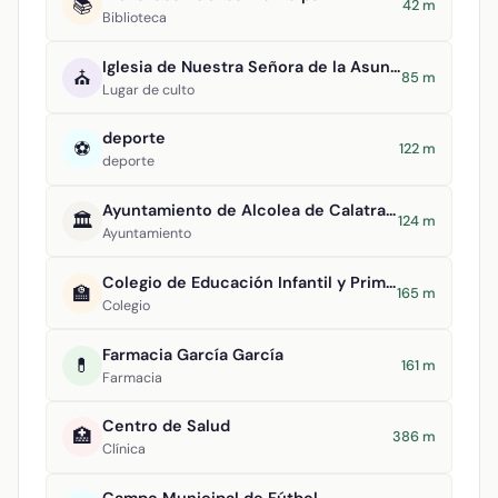
📚
42 m
Biblioteca
Iglesia de Nuestra Señora de la Asunción
⛪
85 m
Lugar de culto
deporte
⚽
122 m
deporte
Ayuntamiento de Alcolea de Calatrava
🏛️
124 m
Ayuntamiento
Colegio de Educación Infantil y Primaria Tomasa Gallardo
🏫
165 m
Colegio
Farmacia García García
💊
161 m
Farmacia
Centro de Salud
🏥
386 m
Clínica