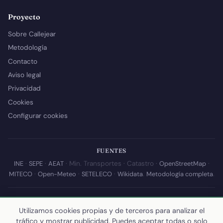
Proyecto
Sobre Callejear
Metodología
Contacto
Aviso legal
Privacidad
Cookies
Configurar cookies
FUENTES
INE
·
SEPE
·
AEAT
· Min. Transportes · Catastro ·
OpenStreetMap
·
MITECO
·
Open-Meteo
·
SETELECO
·
Wikidata
.
Metodología completa
.
© 2026 Callejear.com — Directorio municipal de España con datos
Utilizamos cookies propias y de terceros para analizar el
abiertos. Desarrollado y mantenido por
Yoel Castaño
.
tráfico y mostrar publicidad. Puedes aceptar todas o solo