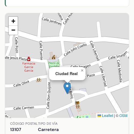
+
−
×
Ciudad Real
Leaflet
|
©
OSM
Ubicación de Ciudad Real en Alcolea de Calatrava, Ciudad R
CÓDIGO POSTAL
TIPO DE VÍA
13107
Carretera