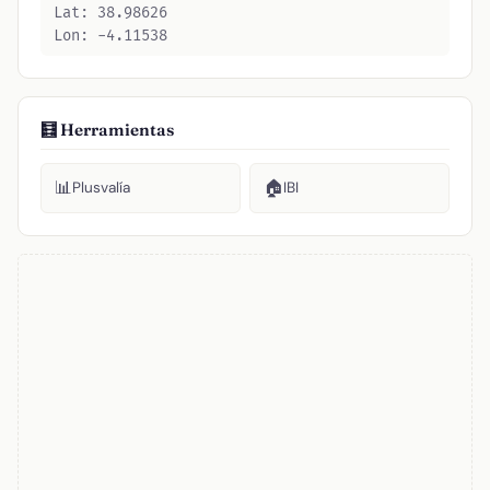
Lat: 38.98626
Lon: -4.11538
🧮 Herramientas
📊
🏠
Plusvalía
IBI