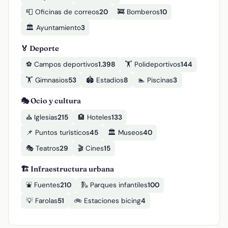
📮 Oficinas de correos
20
🚒 Bomberos
10
🏛️ Ayuntamiento
3
🏅 Deporte
⚽ Campos deportivos
1.398
🏋️ Polideportivos
144
🏋️ Gimnasios
53
🏟️ Estadios
8
🏊 Piscinas
3
🎭 Ocio y cultura
⛪ Iglesias
215
🏨 Hoteles
133
📌 Puntos turísticos
45
🏛️ Museos
40
🎭 Teatros
29
🎬 Cines
15
🏗️ Infraestructura urbana
⛲ Fuentes
210
🛝 Parques infantiles
100
💡 Farolas
51
🚲 Estaciones bicing
4