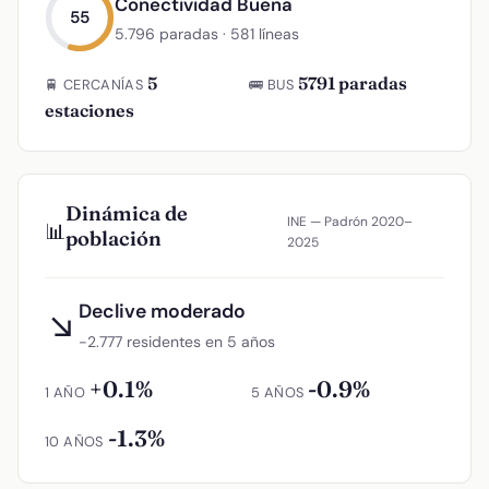
Conectividad Buena
55
5.796 paradas · 581 líneas
5
5791 paradas
🚆 CERCANÍAS
🚌 BUS
estaciones
Dinámica de
INE — Padrón 2020–
📊
población
2025
Declive moderado
↘
−2.777 residentes en 5 años
+0.1%
-0.9%
1 AÑO
5 AÑOS
-1.3%
10 AÑOS