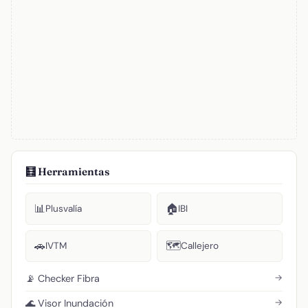
🧮 Herramientas
📊
🏠
Plusvalía
IBI
🚗
🗺️
IVTM
Callejero
→
📡 Checker Fibra
→
🌊 Visor Inundación