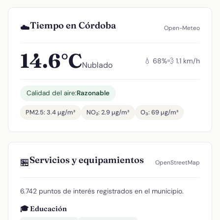
Tiempo en Córdoba
☁️
Open-Meteo
14.6°C
💧 68%
💨 1.1 km/h
Nublado
Calidad del aire:
Razonable
PM2.5: 3.4 µg/m³
NO₂: 2.9 µg/m³
O₃: 69 µg/m³
Servicios y equipamientos
🏪
OpenStreetMap
6.742 puntos de interés registrados en el municipio.
🎓 Educación