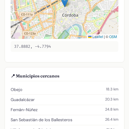
Leaflet
|
©
OSM
37.8882, -4.7794
📍 Municipios cercanos
18.3 km
Obejo
20.3 km
Guadalcázar
24.8 km
Fernán-Núñez
26.4 km
San Sebastián de los Ballesteros