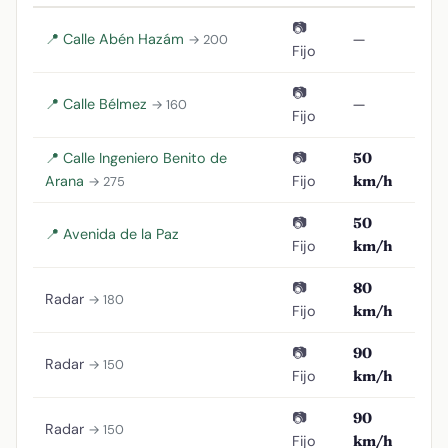
📷
📍 Calle Abén Hazám
—
→ 200
Fijo
📷
📍 Calle Bélmez
—
→ 160
Fijo
📍 Calle Ingeniero Benito de
📷
50
Arana
Fijo
km/h
→ 275
📷
50
📍 Avenida de la Paz
Fijo
km/h
📷
80
Radar
→ 180
Fijo
km/h
📷
90
Radar
→ 150
Fijo
km/h
📷
90
Radar
→ 150
Fijo
km/h