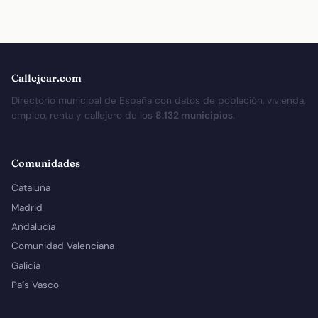
Callejear.com
Directorio municipal de España con datos de población, vivienda,
empleo, renta y callejero de los
8.132 municipios
.
Comunidades
Cataluña
Madrid
Andalucía
Comunidad Valenciana
Galicia
País Vasco