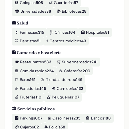
🏫 Colegios
508
👶 Guarderías
57
🎓 Universidades
36
📚 Bibliotecas
28
🏥 Salud
💊 Farmacias
315
🩺 Clínicas
164
🏥 Hospitales
81
🦷 Dentistas
51
⚕️ Centros médicos
43
🛍️ Comercio y hostelería
🍽️ Restaurantes
583
🛒 Supermercados
241
🍔 Comida rápida
224
☕ Cafeterías
200
🍺 Bares
161
👗 Tiendas de ropa
145
🥖 Panaderías
145
🥩 Carnicerías
132
🍎 Fruterías
110
💇 Peluquerías
107
🏛️ Servicios públicos
🅿️ Parkings
607
⛽ Gasolineras
235
🏦 Bancos
188
💳 Cajeros
62
🚔 Policía
58