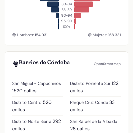
80-84
85-89
90-94
95-99
100+
🔵 Hombres: 154.931
🔴 Mujeres: 168.331
Barrios de Córdoba
🏘️
OpenStreetMap
122
San Miguel - Capuchinos
Distrito Poniente Sur
1520 calles
calles
520
33
Distrito Centro
Parque Cruz Conde
calles
calles
292
Distrito Norte Sierra
San Rafael de la Albaida
calles
28 calles