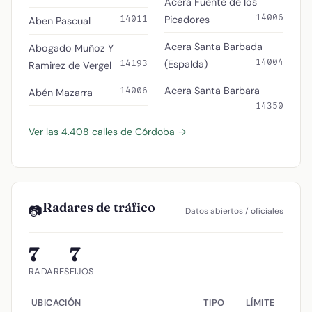
Acera Fuente de los
14006
Picadores
14011
Aben Pascual
Acera Santa Barbada
Abogado Muñoz Y
14004
(Espalda)
14193
Ramirez de Vergel
Acera Santa Barbara
14006
Abén Mazarra
14350
Ver las 4.408 calles de Córdoba →
Radares de tráfico
📷
Datos abiertos / oficiales
7
7
RADARES
FIJOS
UBICACIÓN
TIPO
LÍMITE