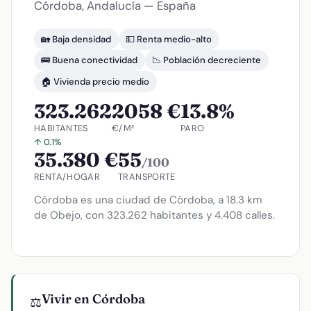
Córdoba, Andalucía — España
🏡 Baja densidad
💵 Renta medio-alto
🚌 Buena conectividad
📉 Población decreciente
🏠 Vivienda precio medio
323.262
2058 €
13.8%
HABITANTES
€/M²
PARO
↑ 0.1%
35.380 €
55
/100
RENTA/HOGAR
TRANSPORTE
Córdoba es una ciudad de Córdoba, a 18.3 km
de Obejo, con 323.262 habitantes y 4.408 calles.
Vivir en Córdoba
⚖️