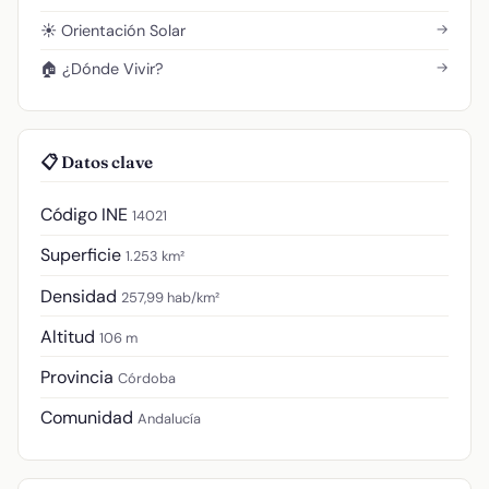
→
☀️ Orientación Solar
→
🏠 ¿Dónde Vivir?
📋 Datos clave
Código INE
14021
Superficie
1.253 km²
Densidad
257,99 hab/km²
Altitud
106 m
Provincia
Córdoba
Comunidad
Andalucía