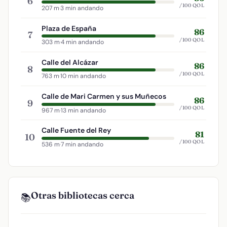
6
/100 QOL
207 m
·
3 min andando
Plaza de España
86
7
/100 QOL
303 m
·
4 min andando
Calle del Alcázar
86
8
/100 QOL
763 m
·
10 min andando
Calle de Mari Carmen y sus Muñecos
86
9
/100 QOL
967 m
·
13 min andando
Calle Fuente del Rey
81
10
/100 QOL
536 m
·
7 min andando
Otras bibliotecas cerca
📚