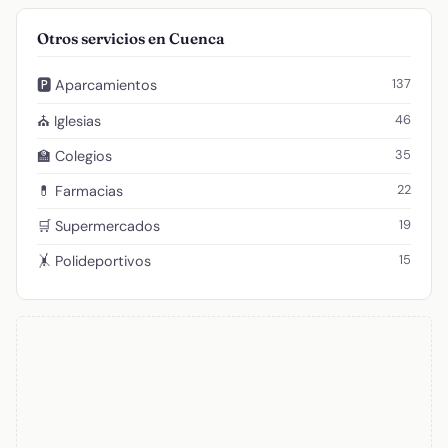
Otros servicios en Cuenca
137
🅿️ Aparcamientos
46
⛪ Iglesias
35
🏫 Colegios
22
💊 Farmacias
19
🛒 Supermercados
15
🤸 Polideportivos