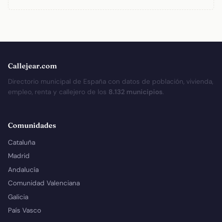
Callejear.com
Directorio municipal de España con datos de población, vivienda,
empleo, renta y callejero de los
8.132 municipios
.
Comunidades
Cataluña
Madrid
Andalucía
Comunidad Valenciana
Galicia
País Vasco