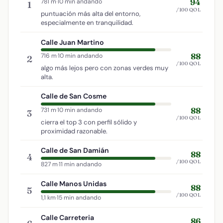
94
781 m
·
10 min andando
1
/100 QOL
puntuación más alta del entorno,
especialmente en tranquilidad.
Calle Juan Martino
88
716 m
·
10 min andando
2
/100 QOL
algo más lejos pero con zonas verdes muy
alta.
Calle de San Cosme
88
731 m
·
10 min andando
3
/100 QOL
cierra el top 3 con perfil sólido y
proximidad razonable.
Calle de San Damián
88
4
/100 QOL
827 m
·
11 min andando
Calle Manos Unidas
88
5
/100 QOL
1,1 km
·
15 min andando
Calle Carreteria
86