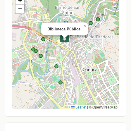
+
−
×
Biblioteca Pública
📚
Leaflet
|
© OpenStreetMap