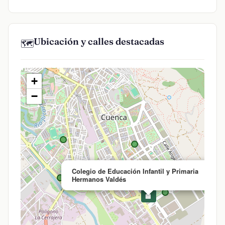
Ubicación y calles destacadas
🗺️
+
−
Colegio de Educación Infantil y Primaria
Hermanos Valdés
🏫