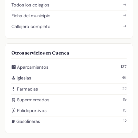
→
Todos los colegios
→
Ficha del municipio
→
Callejero completo
Otros servicios en Cuenca
137
🅿️ Aparcamientos
46
⛪ Iglesias
22
💊 Farmacias
19
🛒 Supermercados
15
🤸 Polideportivos
12
⛽ Gasolineras