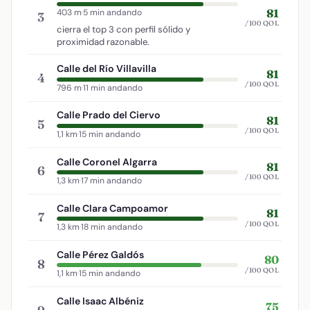
81
403 m
·
5 min andando
3
/100 QOL
cierra el top 3 con perfil sólido y
proximidad razonable.
Calle del Río Villavilla
81
4
/100 QOL
796 m
·
11 min andando
Calle Prado del Ciervo
81
5
/100 QOL
1,1 km
·
15 min andando
Calle Coronel Algarra
81
6
/100 QOL
1,3 km
·
17 min andando
Calle Clara Campoamor
81
7
/100 QOL
1,3 km
·
18 min andando
Calle Pérez Galdós
80
8
/100 QOL
1,1 km
·
15 min andando
Calle Isaac Albéniz
75