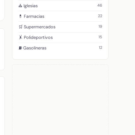
46
⛪ Iglesias
22
💊 Farmacias
19
🛒 Supermercados
15
🤸 Polideportivos
12
⛽ Gasolineras