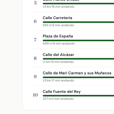
5
1,4 km
·
18 min andando
Calle Carreteria
6
593 m
·
8 min andando
Plaza de España
7
699 m
·
9 min andando
Calle del Alcázar
8
1,1 km
·
15 min andando
Calle de Mari Carmen y sus Muñecos
9
1,3 km
·
17 min andando
Calle Fuente del Rey
10
257 m
·
3 min andando