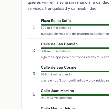
quieres vivir en la zona sin renunciar a calid
servicios, tranquilidad y caminabilidad.
Plaza Reina Sofía
1
599 m
·
8 min andando
puntuación más alta del entorno, especialment
Calle de San Damián
2
604 m
·
8 min andando
algo más lejos pero con zonas verdes muy alta
Calle de San Cosme
3
669 m
·
9 min andando
cierra el top 3 con perfil sólido y proximidad r
Calle Juan Martino
4
942 m
·
13 min andando
Calle Manos Unidas