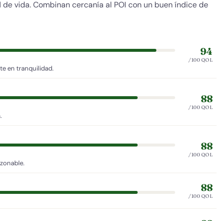
ad de vida. Combinan cercanía al POI con un buen índice de
94
/100 QOL
e en tranquilidad.
88
/100 QOL
.
88
/100 QOL
azonable.
88
/100 QOL