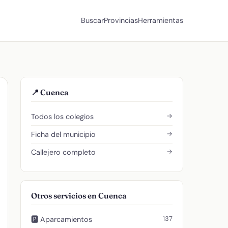
Buscar
Provincias
Herramientas
📍 Cuenca
→
Todos los colegios
→
Ficha del municipio
→
Callejero completo
Otros servicios en Cuenca
137
🅿️ Aparcamientos