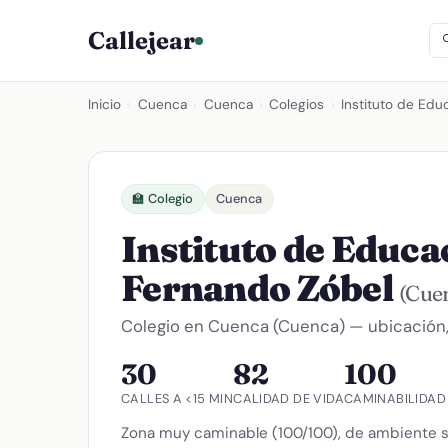
Callejear
Inicio
›
Cuenca
›
Cuenca
›
Colegios
›
Instituto de Ed
🏫 Colegio
Cuenca
Instituto de Educ
Fernando Zóbel
(Cue
Colegio en Cuenca (Cuenca) — ubicación, 
30
82
100
CALLES A <15 MIN
CALIDAD DE VIDA
CAMINABILIDAD
Zona muy caminable (100/100), de ambiente s