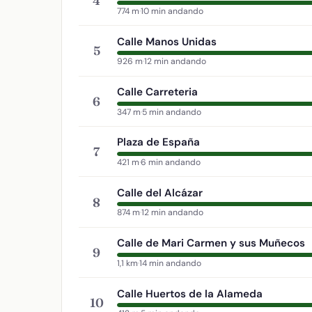
4
774 m
·
10 min andando
Calle Manos Unidas
5
926 m
·
12 min andando
Calle Carreteria
6
347 m
·
5 min andando
Plaza de España
7
421 m
·
6 min andando
Calle del Alcázar
8
874 m
·
12 min andando
Calle de Mari Carmen y sus Muñecos
9
1,1 km
·
14 min andando
Calle Huertos de la Alameda
10