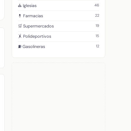
46
⛪ Iglesias
22
💊 Farmacias
19
🛒 Supermercados
15
🤸 Polideportivos
12
⛽ Gasolineras