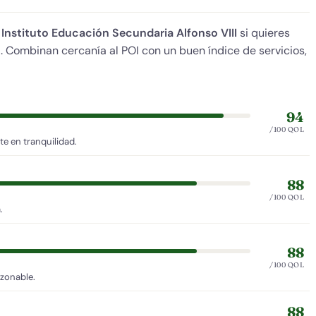
e
Instituto Educación Secundaria Alfonso VIII
si quieres
da. Combinan cercanía al POI con un buen índice de servicios,
94
/100 QOL
e en tranquilidad.
88
/100 QOL
.
88
/100 QOL
azonable.
88