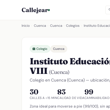
Callejear
Inicio
›
Cuenca
›
Cuenca
›
Colegios
›
Instituto Educac
🏫 Colegio
Cuenca
Instituto Educaci
VIII
(Cuenca)
Colegio en Cuenca (Cuenca) — ubicación, 
30
83
99
CALLES A <15 MIN
CALIDAD DE VIDA
CAMINABILIDAD
Zona ideal para moverse a pie (99/100), sin a