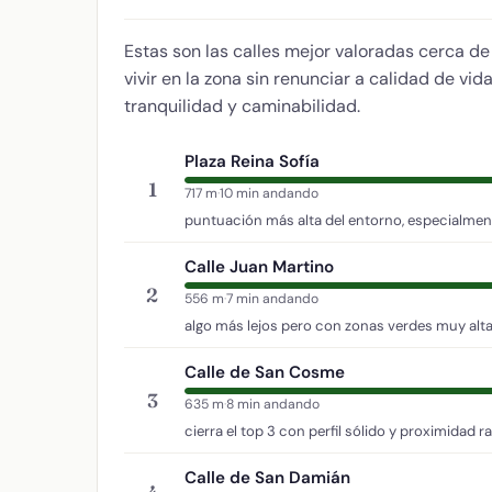
Estas son las calles mejor valoradas cerca d
vivir en la zona sin renunciar a calidad de vi
tranquilidad y caminabilidad.
Plaza Reina Sofía
1
717 m
·
10 min andando
puntuación más alta del entorno, especialment
Calle Juan Martino
2
556 m
·
7 min andando
algo más lejos pero con zonas verdes muy alta
Calle de San Cosme
3
635 m
·
8 min andando
cierra el top 3 con perfil sólido y proximidad r
Calle de San Damián