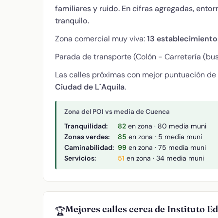
familiares y ruido. En cifras agregadas, ent
tranquilo.
Zona comercial muy viva:
13 establecimient
Parada de transporte (Colón - Carretería (bus
Las calles próximas con mejor puntuación de
Ciudad de L´Aquila
.
Zona del POI vs media de Cuenca
Tranquilidad:
82
en zona · 80 media muni
Zonas verdes:
85
en zona · 5 media muni
Caminabilidad:
99
en zona · 75 media muni
Servicios:
51
en zona · 34 media muni
Mejores calles cerca de Instituto E
🏆