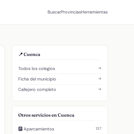
Buscar
Provincias
Herramientas
📍 Cuenca
→
Todos los colegios
→
Ficha del municipio
→
Callejero completo
Otros servicios en Cuenca
137
🅿️ Aparcamientos