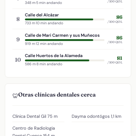
/100 QOL
348 m
·
5 min andando
Calle del Alcázar
86
8
/100 QOL
733 m
·
10 min andando
Calle de Mari Carmen y sus Muñecos
86
9
/100 QOL
919 m
·
12 min andando
Calle Huertos de la Alameda
81
10
/100 QOL
586 m
·
8 min andando
Otras clínicas dentales cerca
🦷
Clinica Dental Gil
75 m
Dayma odontógos
1,1 km
Centro de Radiologia
Dental Cuenca
154 m