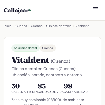
Callejear
Inicio
›
Cuenca
›
Cuenca
›
Clínicas dentales
›
Vitaldent
🦷 Clínica dental
Cuenca
Vitaldent
(Cuenca)
Clínica dental en Cuenca (Cuenca) —
ubicación, horario, contacto y entorno.
30
83
98
CALLES A <15 MIN
CALIDAD DE VIDA
CAMINABILIDAD
Zona muy caminable (98/100), de ambiente