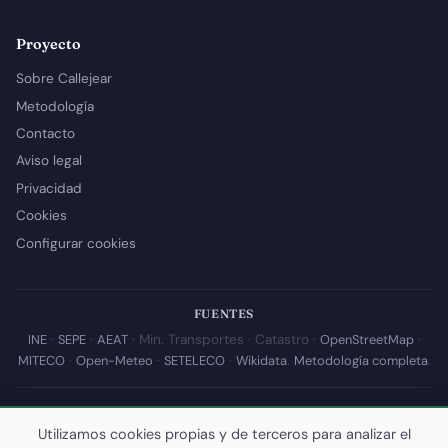
Proyecto
Sobre Callejear
Metodología
Contacto
Aviso legal
Privacidad
Cookies
Configurar cookies
FUENTES
INE
·
SEPE
·
AEAT
· Min. Transportes · Catastro ·
OpenStreetMap
·
MITECO
·
Open-Meteo
·
SETELECO
·
Wikidata
.
Metodología completa
.
© 2026 Callejear.com — Directorio municipal de España con datos
abiertos. Desarrollado y mantenido por
Yoel Castaño
.
Utilizamos cookies propias y de terceros para analizar el