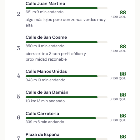
Calle Juan Martino
88
651 m
·
9 min andando
2
/100 QOL
algo más lejos pero con zonas verdes muy
alta.
Calle de San Cosme
88
850 m
·
11 min andando
3
/100 QOL
cierra el top 3 con perfil sólido y
proximidad razonable.
Calle Manos Unidas
88
4
/100 QOL
948 m
·
13 min andando
Calle de San Damián
88
5
/100 QOL
1,0 km
·
13 min andando
Calle Carreteria
86
6
/100 QOL
339 m
·
5 min andando
Plaza de España
86
7