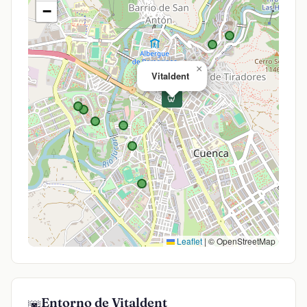
−
×
Vitaldent
🦷
Leaflet
|
© OpenStreetMap
Entorno de Vitaldent
🌆