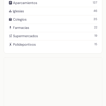
137
🅿️ Aparcamientos
46
⛪ Iglesias
35
🏫 Colegios
22
💊 Farmacias
19
🛒 Supermercados
15
🤸 Polideportivos