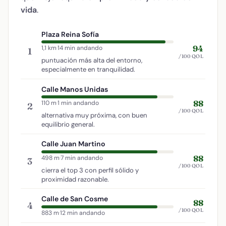
vida
.
Plaza Reina Sofía
94
1,1 km
·
14 min andando
1
/100 QOL
puntuación más alta del entorno,
especialmente en tranquilidad.
Calle Manos Unidas
88
110 m
·
1 min andando
2
/100 QOL
alternativa muy próxima, con buen
equilibrio general.
Calle Juan Martino
88
498 m
·
7 min andando
3
/100 QOL
cierra el top 3 con perfil sólido y
proximidad razonable.
Calle de San Cosme
88
4
/100 QOL
883 m
·
12 min andando