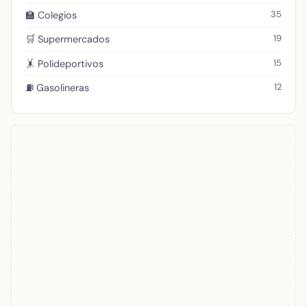
35
🏫 Colegios
19
🛒 Supermercados
15
🤸 Polideportivos
12
⛽ Gasolineras