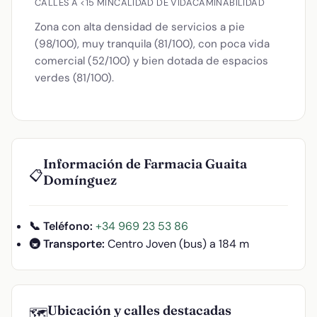
CALLES A <15 MIN
CALIDAD DE VIDA
CAMINABILIDAD
Zona con alta densidad de servicios a pie
(98/100), muy tranquila (81/100), con poca vida
comercial (52/100) y bien dotada de espacios
verdes (81/100).
Información de Farmacia Guaita
📋
Domínguez
📞 Teléfono:
+34 969 23 53 86
🚇 Transporte:
Centro Joven (bus) a 184 m
Ubicación y calles destacadas
🗺️