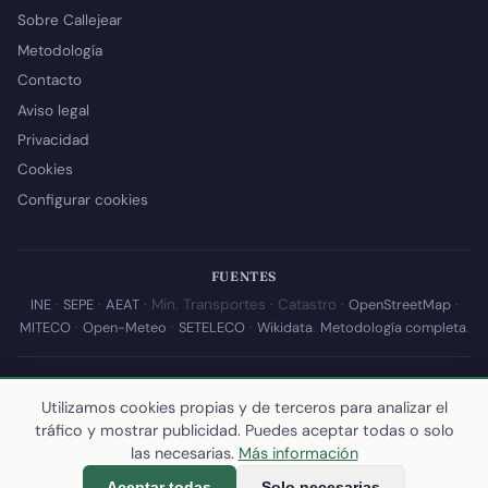
Sobre Callejear
Metodología
Contacto
Aviso legal
Privacidad
Cookies
Configurar cookies
FUENTES
INE
·
SEPE
·
AEAT
· Min. Transportes · Catastro ·
OpenStreetMap
·
MITECO
·
Open-Meteo
·
SETELECO
·
Wikidata
.
Metodología completa
.
© 2026 Callejear.com — Directorio municipal de España con datos
abiertos. Desarrollado y mantenido por
Yoel Castaño
.
Utilizamos cookies propias y de terceros para analizar el
tráfico y mostrar publicidad. Puedes aceptar todas o solo
Última actualización de esta página:
10 de julio de 2026
·
Cómo
las necesarias.
Más información
calculamos los datos
Aceptar todas
Solo necesarias