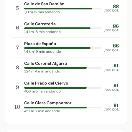
Calle de San Damián
88
5
/100 QOL
1,1 km
·
15 min andando
Calle Carreteria
86
6
/100 QOL
1,4 km
·
18 min andando
Plaza de España
86
7
/100 QOL
1,4 km
·
19 min andando
Calle Coronel Algarra
81
8
/100 QOL
324 m
·
4 min andando
Calle Prado del Ciervo
81
9
/100 QOL
406 m
·
5 min andando
Calle Clara Campoamor
81
10
/100 QOL
457 m
·
6 min andando