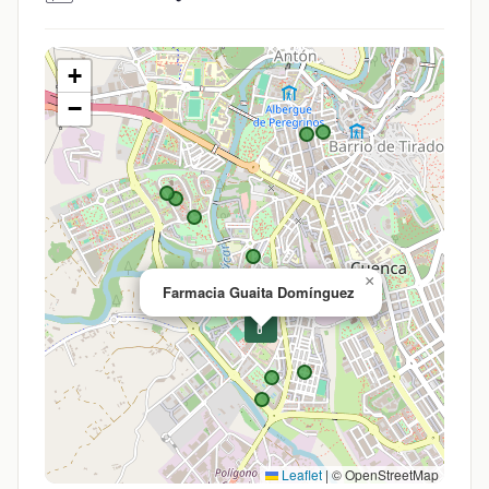
+
−
×
Farmacia Guaita Domínguez
💊
Leaflet
|
© OpenStreetMap