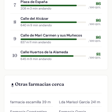
Plaza de España
86
7
/100 QOL
208 m
·
3 min andando
Calle del Alcázar
86
8
/100 QOL
640 m
·
9 min andando
Calle de Mari Carmen y sus Muñecos
86
9
/100 QOL
837 m
·
11 min andando
Calle Huertos de la Alameda
81
10
/100 QOL
645 m
·
9 min andando
Otras farmacias cerca
💊
farmacia escamilla
39 m
Lda Marisol García
241 m
Farmacia Constantino
Farmacia Garcia