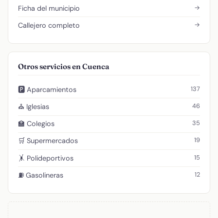
→
Ficha del municipio
→
Callejero completo
Otros servicios en Cuenca
137
🅿️ Aparcamientos
46
⛪ Iglesias
35
🏫 Colegios
19
🛒 Supermercados
15
🤸 Polideportivos
12
⛽ Gasolineras