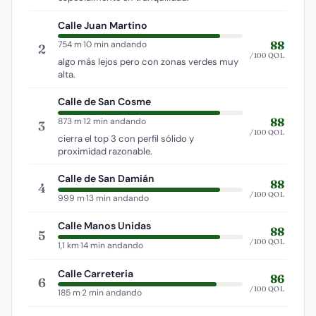
Calle Juan Martino
88
754 m
·
10 min andando
2
/100 QOL
algo más lejos pero con zonas verdes muy
alta.
Calle de San Cosme
88
873 m
·
12 min andando
3
/100 QOL
cierra el top 3 con perfil sólido y
proximidad razonable.
Calle de San Damián
88
4
/100 QOL
999 m
·
13 min andando
Calle Manos Unidas
88
5
/100 QOL
1,1 km
·
14 min andando
Calle Carreteria
86
6
/100 QOL
185 m
·
2 min andando