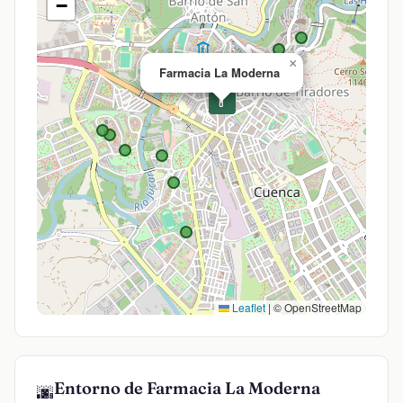
−
×
Farmacia La Moderna
💊
Leaflet
|
© OpenStreetMap
Entorno de Farmacia La Moderna
🌆