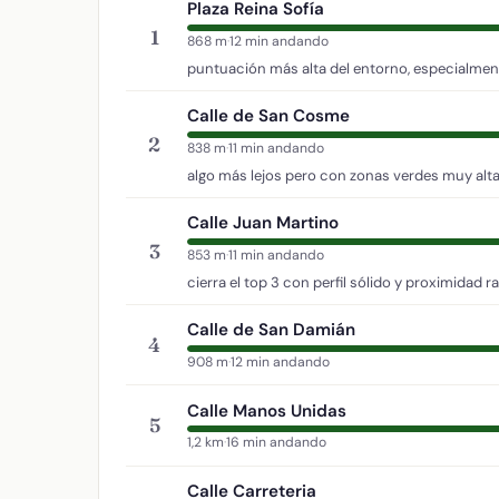
Plaza Reina Sofía
1
868 m
·
12 min andando
puntuación más alta del entorno, especialment
Calle de San Cosme
2
838 m
·
11 min andando
algo más lejos pero con zonas verdes muy alta
Calle Juan Martino
3
853 m
·
11 min andando
cierra el top 3 con perfil sólido y proximidad r
Calle de San Damián
4
908 m
·
12 min andando
Calle Manos Unidas
5
1,2 km
·
16 min andando
Calle Carreteria