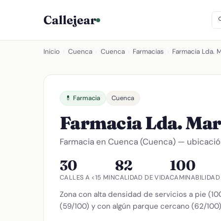
Callejear
Inicio
›
Cuenca
›
Cuenca
›
Farmacias
›
Farmacia Lda. M
💊 Farmacia
Cuenca
Farmacia Lda. Mar
Farmacia en Cuenca (Cuenca) — ubicación,
30
82
100
CALLES A <15 MIN
CALIDAD DE VIDA
CAMINABILIDAD
Zona con alta densidad de servicios a pie (10
(59/100) y con algún parque cercano (62/100)