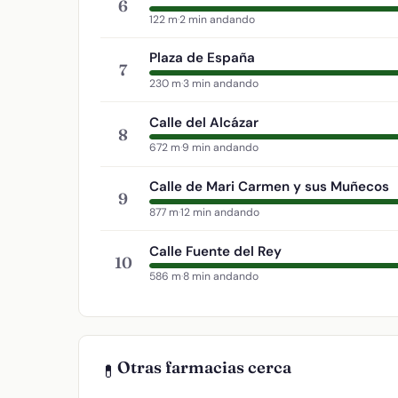
6
122 m
·
2 min andando
Plaza de España
7
230 m
·
3 min andando
Calle del Alcázar
8
672 m
·
9 min andando
Calle de Mari Carmen y sus Muñecos
9
877 m
·
12 min andando
Calle Fuente del Rey
10
586 m
·
8 min andando
Otras farmacias cerca
💊