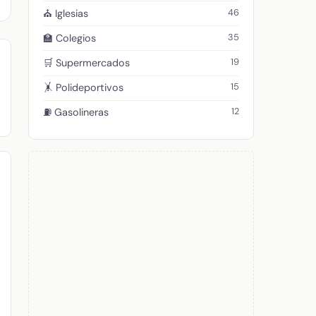
46
⛪ Iglesias
35
🏫 Colegios
19
🛒 Supermercados
15
🤸 Polideportivos
12
⛽ Gasolineras