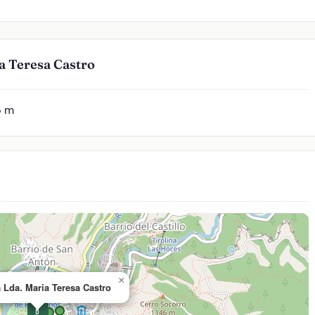
a Teresa Castro
5 m
×
 Lda. Maria Teresa Castro
💊