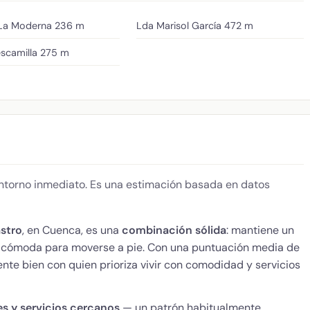
La Moderna
236 m
Lda Marisol García
472 m
scamilla
275 m
 entorno inmediato. Es una estimación basada en datos
astro
, en Cuenca, es una
combinación sólida
: mantiene un
y cómoda para moverse a pie. Con una puntuación media de
nte bien con quien prioriza vivir con comodidad y servicios
es y servicios cercanos
— un patrón habitualmente