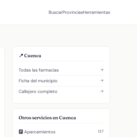
Buscar
Provincias
Herramientas
📍 Cuenca
→
Todas las farmacias
→
Ficha del municipio
→
Callejero completo
Otros servicios en Cuenca
137
🅿️ Aparcamientos