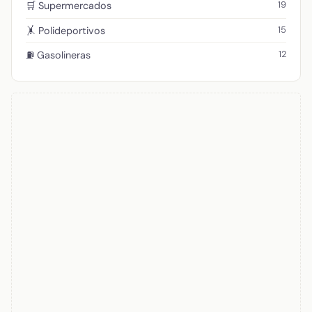
19
🛒 Supermercados
15
🤸 Polideportivos
12
⛽ Gasolineras