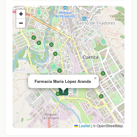
+
−
×
Farmacia María López Aranda
💊
Leaflet
|
© OpenStreetMap