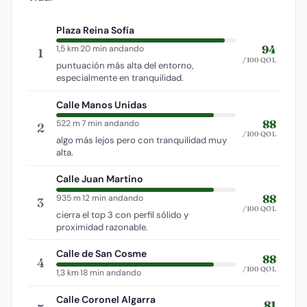
Plaza Reina Sofía
94
1,5 km
·
20 min andando
1
/100 QOL
puntuación más alta del entorno,
especialmente en tranquilidad.
Calle Manos Unidas
88
522 m
·
7 min andando
2
/100 QOL
algo más lejos pero con tranquilidad muy
alta.
Calle Juan Martino
88
935 m
·
12 min andando
3
/100 QOL
cierra el top 3 con perfil sólido y
proximidad razonable.
Calle de San Cosme
88
4
/100 QOL
1,3 km
·
18 min andando
Calle Coronel Algarra
81