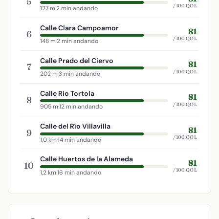
5
/100 QOL
127 m
·
2 min andando
Calle Clara Campoamor
81
6
/100 QOL
148 m
·
2 min andando
Calle Prado del Ciervo
81
7
/100 QOL
202 m
·
3 min andando
Calle Rio Tortola
81
8
/100 QOL
905 m
·
12 min andando
Calle del Río Villavilla
81
9
/100 QOL
1,0 km
·
14 min andando
Calle Huertos de la Alameda
81
10
/100 QOL
1,2 km
·
16 min andando