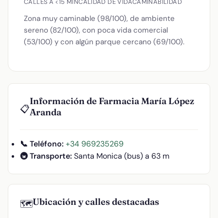
CALLES A <15 MIN
CALIDAD DE VIDA
CAMINABILIDAD
Zona muy caminable (98/100), de ambiente
sereno (82/100), con poca vida comercial
(53/100) y con algún parque cercano (69/100).
Información de Farmacia María López
📋
Aranda
📞 Teléfono:
+34 969235269
🚇 Transporte:
Santa Monica (bus) a 63 m
Ubicación y calles destacadas
🗺️