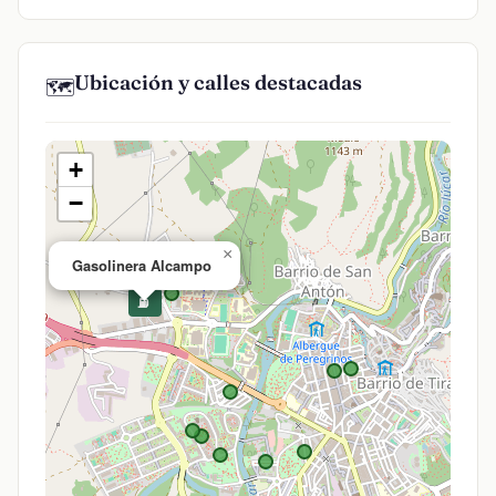
Ubicación y calles destacadas
🗺️
+
−
×
Gasolinera Alcampo
⛽