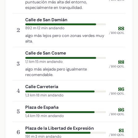
puntuación más alta del entorno,
especialmente en tranquilidad.
Calle de San Damián
88
892 m
·
12 min andando
2
/100 QOL
algo más lejos pero con zonas verdes muy
alta.
Calle de San Cosme
88
1,1 km
·
15 min andando
3
/100 QOL
algo más alejada pero igualmente
recomendable.
Calle Carreteria
86
4
/100 QOL
1,3 km
·
18 min andando
Plaza de España
86
5
/100 QOL
1,4 km
·
19 min andando
Plaza de la Libertad de Expresión
81
6
/100 QOL
191 m
·
3 min andando