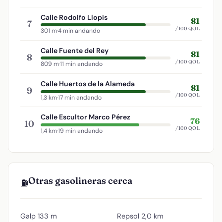
Calle Rodolfo Llopis
81
7
/100 QOL
301 m
·
4 min andando
Calle Fuente del Rey
81
8
/100 QOL
809 m
·
11 min andando
Calle Huertos de la Alameda
81
9
/100 QOL
1,3 km
·
17 min andando
Calle Escultor Marco Pérez
76
10
/100 QOL
1,4 km
·
19 min andando
Otras gasolineras cerca
⛽
Galp
133 m
Repsol
2,0 km