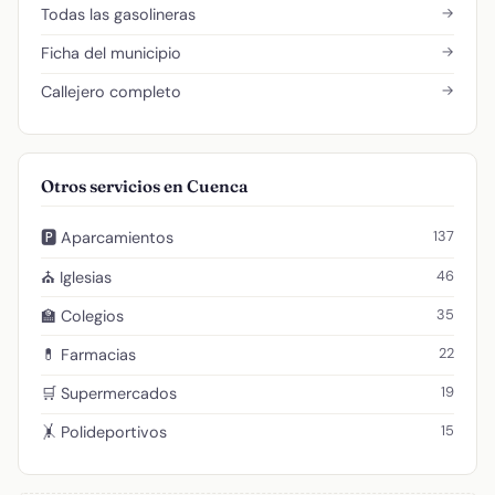
→
Todas las gasolineras
→
Ficha del municipio
→
Callejero completo
Otros servicios en Cuenca
137
🅿️ Aparcamientos
46
⛪ Iglesias
35
🏫 Colegios
22
💊 Farmacias
19
🛒 Supermercados
15
🤸 Polideportivos