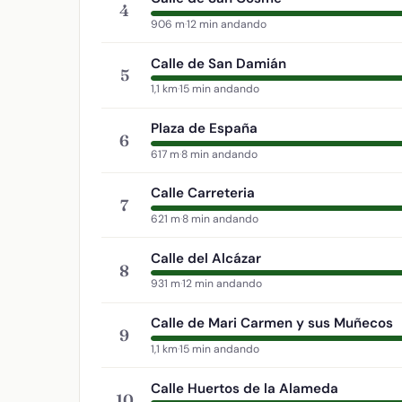
4
906 m
·
12 min andando
Calle de San Damián
5
1,1 km
·
15 min andando
Plaza de España
6
617 m
·
8 min andando
Calle Carreteria
7
621 m
·
8 min andando
Calle del Alcázar
8
931 m
·
12 min andando
Calle de Mari Carmen y sus Muñecos
9
1,1 km
·
15 min andando
Calle Huertos de la Alameda
10