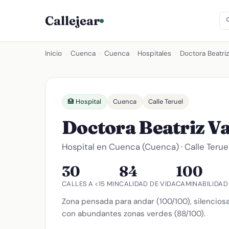
Callejear
Inicio
›
Cuenca
›
Cuenca
›
Hospitales
›
Doctora Beatriz
🏥 Hospital
Cuenca
Calle Teruel
Doctora Beatriz V
Hospital en Cuenca (Cuenca) · Calle Terue
30
84
100
CALLES A <15 MIN
CALIDAD DE VIDA
CAMINABILIDAD
Zona pensada para andar (100/100), silenciosa
con abundantes zonas verdes (88/100).