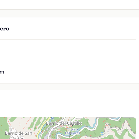
lero
 m