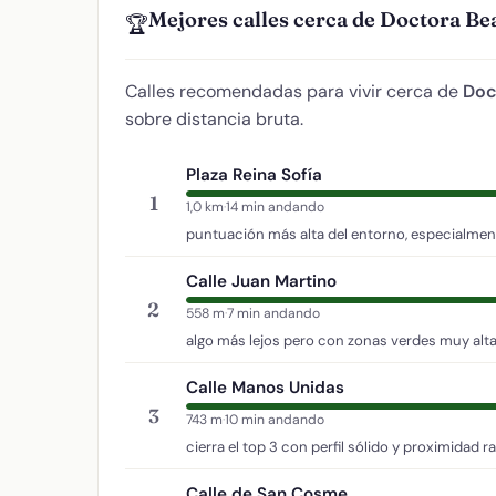
Mejores calles cerca de Doctora Bea
🏆
Calles recomendadas para vivir cerca de
Doc
sobre distancia bruta.
Plaza Reina Sofía
1
1,0 km
·
14 min andando
puntuación más alta del entorno, especialment
Calle Juan Martino
2
558 m
·
7 min andando
algo más lejos pero con zonas verdes muy alta
Calle Manos Unidas
3
743 m
·
10 min andando
cierra el top 3 con perfil sólido y proximidad r
Calle de San Cosme