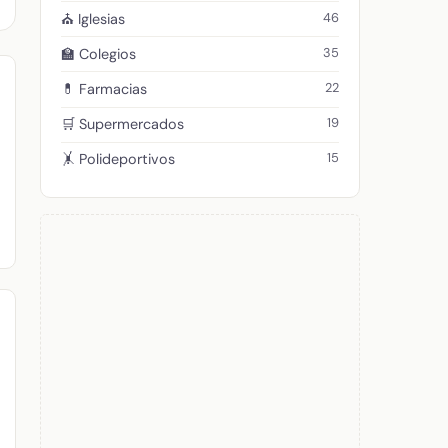
46
⛪ Iglesias
35
🏫 Colegios
22
💊 Farmacias
19
🛒 Supermercados
15
🤸 Polideportivos