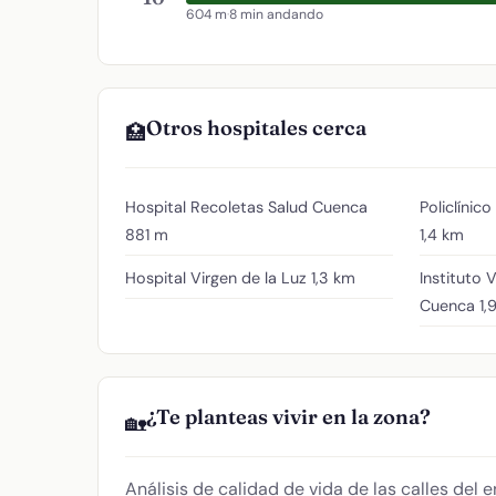
604 m
·
8 min andando
Otros hospitales cerca
🏥
Hospital Recoletas Salud Cuenca
Policlínico
881 m
1,4 km
Hospital Virgen de la Luz
1,3 km
Instituto 
Cuenca
1,
¿Te planteas vivir en la zona?
🏡
Análisis de calidad de vida de las calles del