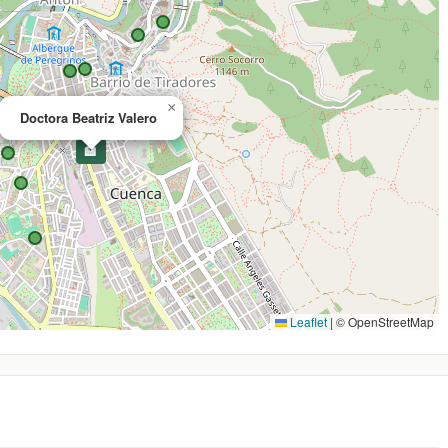
×
Doctora Beatriz Valero
🏥
Leaflet
|
© OpenStreetMap