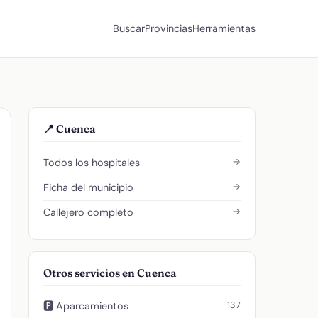
Buscar
Provincias
Herramientas
📍 Cuenca
→
Todos los hospitales
→
Ficha del municipio
→
Callejero completo
Otros servicios en Cuenca
137
🅿️ Aparcamientos