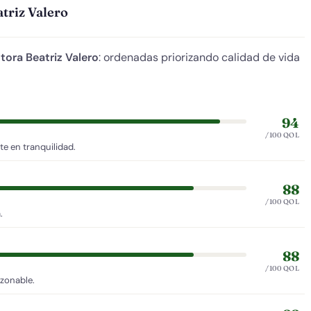
triz Valero
tora Beatriz Valero
: ordenadas priorizando calidad de vida
94
/100 QOL
e en tranquilidad.
88
/100 QOL
.
88
/100 QOL
azonable.