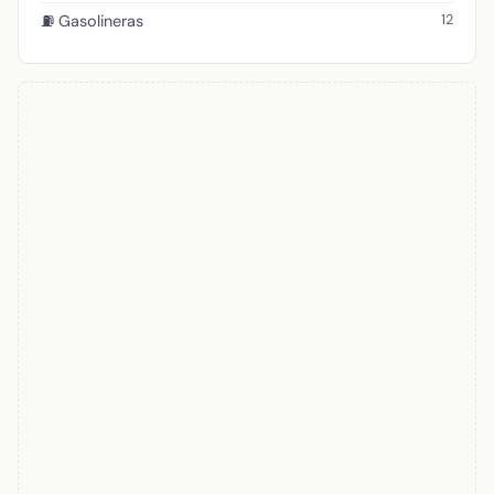
12
⛽ Gasolineras