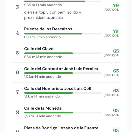
79
965 m
·
13 min andando
3
/100 QOL
cierra el top 3 con perfil sólido y
proximidad razonable.
Puente de los Descalzos
75
4
/100 QOL
830 m
·
11 min andando
Calle del Clavel
63
5
/100 QOL
966 m
·
13 min andando
Calle del Cantautor José Luis Perales
63
6
/100 QOL
1,0 km
·
14 min andando
Calle del Humorista José Luis Coll
63
7
/100 QOL
1,1 km
·
14 min andando
Calle de la Moneda
63
8
/100 QOL
1,5 km
·
19 min andando
Plaza de Rodrigo Lozano de la Fuente
63
9