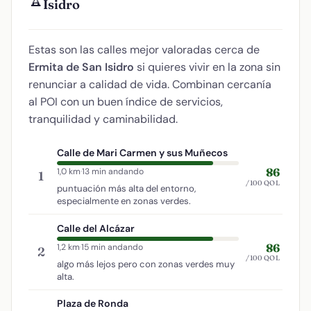
🏆
Isidro
Estas son las calles mejor valoradas cerca de
Ermita de San Isidro
si quieres vivir en la zona sin
renunciar a calidad de vida. Combinan cercanía
al POI con un buen índice de servicios,
tranquilidad y caminabilidad.
Calle de Mari Carmen y sus Muñecos
86
1,0 km
·
13 min andando
1
/100 QOL
puntuación más alta del entorno,
especialmente en zonas verdes.
Calle del Alcázar
86
1,2 km
·
15 min andando
2
/100 QOL
algo más lejos pero con zonas verdes muy
alta.
Plaza de Ronda