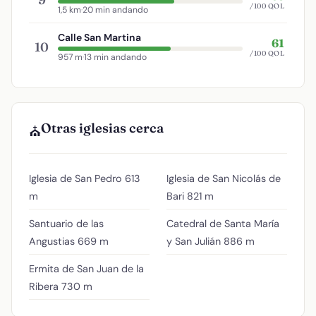
/100 QOL
1,5 km
·
20 min andando
Calle San Martina
61
10
/100 QOL
957 m
·
13 min andando
Otras iglesias cerca
⛪
Iglesia de San Pedro
613
Iglesia de San Nicolás de
m
Bari
821 m
Santuario de las
Catedral de Santa María
Angustias
669 m
y San Julián
886 m
Ermita de San Juan de la
Ribera
730 m