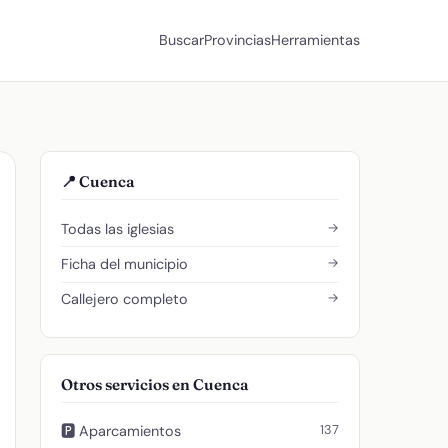
Buscar
Provincias
Herramientas
📍 Cuenca
→
Todas las iglesias
→
Ficha del municipio
→
Callejero completo
Otros servicios en Cuenca
137
🅿️ Aparcamientos