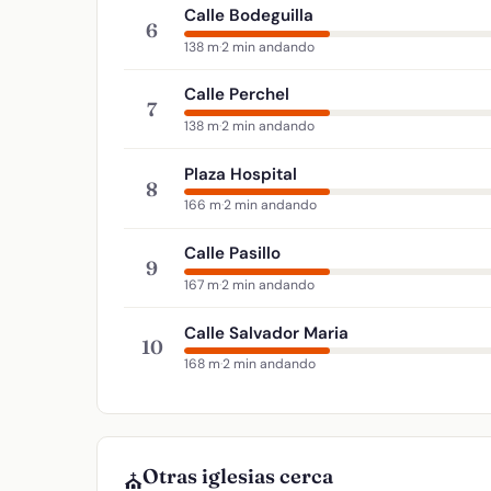
Calle Bodeguilla
6
138 m
·
2 min andando
Calle Perchel
7
138 m
·
2 min andando
Plaza Hospital
8
166 m
·
2 min andando
Calle Pasillo
9
167 m
·
2 min andando
Calle Salvador Maria
10
168 m
·
2 min andando
Otras iglesias cerca
⛪