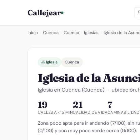
Callejear
Inicio
›
Cuenca
›
Cuenca
›
Iglesias
›
Iglesia de la Asun
⛪ Iglesia
Cuenca
Iglesia de la Asun
Iglesia en Cuenca (Cuenca) — ubicación, h
19
21
7
CALLES A <15 MIN
CALIDAD DE VIDA
CAMINABILIDAD
Zona poco apta para ir andando (7/100), sin 
(0/100) y con muy poco verde cerca (0/100).