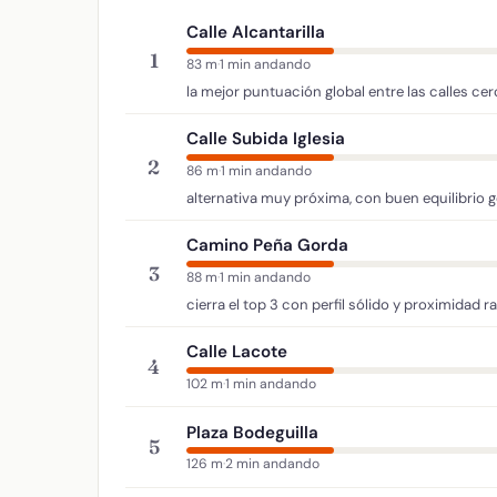
Calle Alcantarilla
1
83 m
·
1 min andando
la mejor puntuación global entre las calles ce
Calle Subida Iglesia
2
86 m
·
1 min andando
alternativa muy próxima, con buen equilibrio g
Camino Peña Gorda
3
88 m
·
1 min andando
cierra el top 3 con perfil sólido y proximidad r
Calle Lacote
4
102 m
·
1 min andando
Plaza Bodeguilla
5
126 m
·
2 min andando