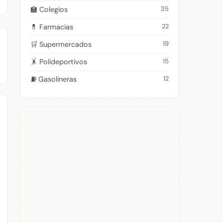
35
🏫 Colegios
22
💊 Farmacias
19
🛒 Supermercados
15
🤸 Polideportivos
12
⛽ Gasolineras