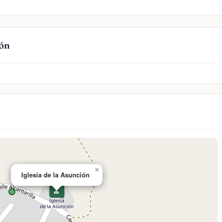
ión
×
Iglesia de la Asunción
⛪