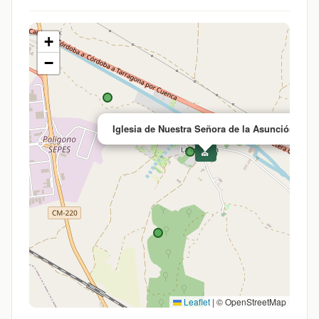
+
−
×
Iglesia de Nuestra Señora de la Asunción
⛪
Leaflet
|
© OpenStreetMap