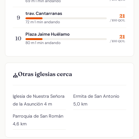
69 m
·
1 min andando
trav. Cantarranas
21
9
/100 QOL
72 m
·
1 min andando
Plaza Jaime Huélamo
21
10
/100 QOL
80 m
·
1 min andando
Otras iglesias cerca
⛪
Iglesia de Nuestra Señora
Ermita de San Antonio
de la Asunción
4 m
5,0 km
Parroquia de San Román
4,6 km