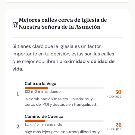
Mejores calles cerca de Iglesia de
🏆
Nuestra Señora de la Asunción
Si tienes claro que la iglesia es un factor
importante en tu decisión, estas son las calles
que mejor equilibran
proximidad y calidad de
vida
.
Calle de la Vega
30
132 m
·
2 min andando
1
/100 QOL
la combinación más equilibrada: muy
cerca del POI y destaca en tranquilidad.
Camino de Cuenca
26
1,2 km
·
15 min andando
2
/100 QOL
algo más lejos pero con tranquilidad muy