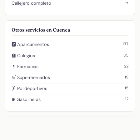
→
Callejero completo
Otros servicios en Cuenca
137
🅿️ Aparcamientos
35
🏫 Colegios
22
💊 Farmacias
19
🛒 Supermercados
15
🤸 Polideportivos
12
⛽ Gasolineras