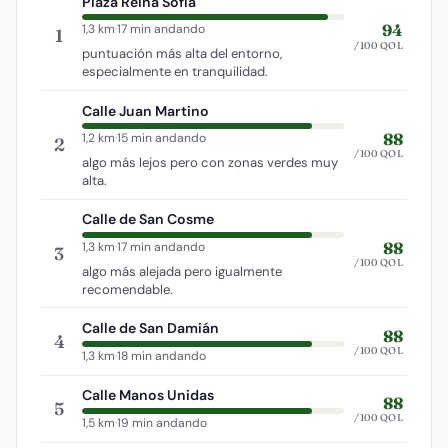
Plaza Reina Sofía
94
1,3 km
·
17 min andando
1
/100 QOL
puntuación más alta del entorno,
especialmente en tranquilidad.
Calle Juan Martino
88
1,2 km
·
15 min andando
2
/100 QOL
algo más lejos pero con zonas verdes muy
alta.
Calle de San Cosme
88
1,3 km
·
17 min andando
3
/100 QOL
algo más alejada pero igualmente
recomendable.
Calle de San Damián
88
4
/100 QOL
1,3 km
·
18 min andando
Calle Manos Unidas
88
5
/100 QOL
1,5 km
·
19 min andando