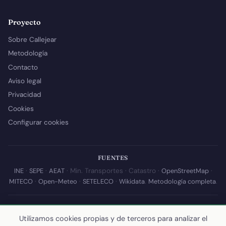
Proyecto
Sobre Callejear
Metodología
Contacto
Aviso legal
Privacidad
Cookies
Configurar cookies
FUENTES
INE
·
SEPE
·
AEAT
· Min. Transportes · Catastro ·
OpenStreetMap
·
MITECO
·
Open-Meteo
·
SETELECO
·
Wikidata
.
Metodología completa
.
© 2026 Callejear.com — Directorio municipal de España con datos
Utilizamos cookies propias y de terceros para analizar el
abiertos. Desarrollado y mantenido por
Yoel Castaño
.