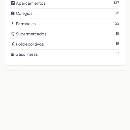
137
🅿️ Aparcamientos
35
🏫 Colegios
22
💊 Farmacias
19
🛒 Supermercados
15
🤸 Polideportivos
12
⛽ Gasolineras