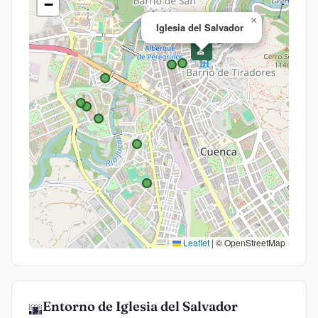
−
×
Iglesia del Salvador
⛪
Leaflet
|
© OpenStreetMap
Entorno de Iglesia del Salvador
🌆