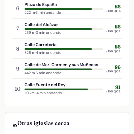
Plaza de España
86
6
/100 QOL
222 m
·
3 min andando
Calle del Alcázar
86
7
/100 QOL
239 m
·
3 min andando
Calle Carreteria
86
8
/100 QOL
326 m
·
4 min andando
Calle de Mari Carmen y sus Muñecos
86
9
/100 QOL
442 m
·
6 min andando
Calle Fuente del Rey
81
10
/100 QOL
1,0 km
·
14 min andando
Otras iglesias cerca
⛪