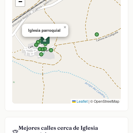
−
×
Iglesia parroquial
⛪
Leaflet
|
© OpenStreetMap
Mejores calles cerca de Iglesia
🏆