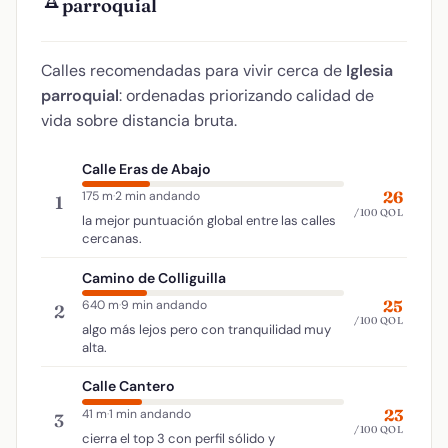
parroquial
Calles recomendadas para vivir cerca de
Iglesia
parroquial
: ordenadas priorizando calidad de
vida sobre distancia bruta.
Calle Eras de Abajo
26
175 m
·
2 min andando
1
/100 QOL
la mejor puntuación global entre las calles
cercanas.
Camino de Colliguilla
25
640 m
·
9 min andando
2
/100 QOL
algo más lejos pero con tranquilidad muy
alta.
Calle Cantero
23
41 m
·
1 min andando
3
/100 QOL
cierra el top 3 con perfil sólido y