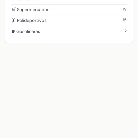
19
🛒 Supermercados
15
🤸 Polideportivos
12
⛽ Gasolineras