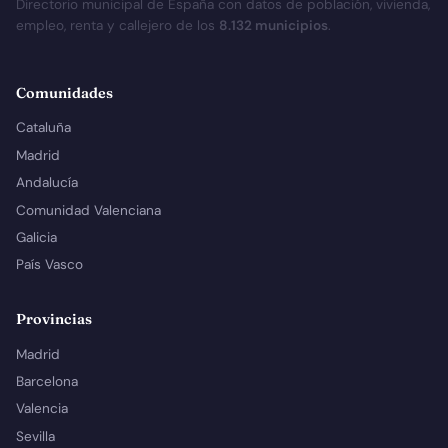
Directorio municipal de España con datos de población, vivienda,
empleo, renta y callejero de los
8.132 municipios
.
Comunidades
Cataluña
Madrid
Andalucía
Comunidad Valenciana
Galicia
País Vasco
Provincias
Madrid
Barcelona
Valencia
Sevilla