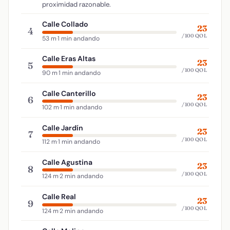
proximidad razonable.
Calle Collado
23
4
/100 QOL
53 m
·
1 min andando
Calle Eras Altas
23
5
/100 QOL
90 m
·
1 min andando
Calle Canterillo
23
6
/100 QOL
102 m
·
1 min andando
Calle Jardín
23
7
/100 QOL
112 m
·
1 min andando
Calle Agustina
23
8
/100 QOL
124 m
·
2 min andando
Calle Real
23
9
/100 QOL
124 m
·
2 min andando