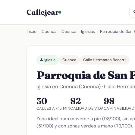
Callejear
Inicio
›
Cuenca
›
Cuenca
›
Iglesias
›
Parroquia de San
⛪ Iglesia
Cuenca
Calle Hermanos Becerril
Parroquia de San
Iglesia en Cuenca (Cuenca) · Calle Herman
30
82
98
CALLES A <15 MIN
CALIDAD DE VIDA
CAMINABILIDAD
Zona ideal para moverse a pie (98/100), sin a
(51/100) y con zonas verdes a mano (79/100).