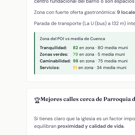
centro fundacional del barrio o son espacios
Zona con fuerte oferta gastronómica:
9 local
Parada de transporte (La U (bus) a 132 m) int
Zona del POI vs media de Cuenca
Tranquilidad:
82
en zona · 80 media muni
Zonas verdes:
79
en zona · 5 media muni
Caminabilidad:
98
en zona · 75 media muni
Servicios:
51
en zona · 34 media muni
Mejores calles cerca de Parroquia 
🏆
Si tienes claro que la iglesia es un factor imp
equilibran
proximidad y calidad de vida
.