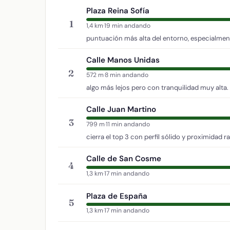
Plaza Reina Sofía
1
1,4 km
·
19 min andando
puntuación más alta del entorno, especialment
Calle Manos Unidas
2
572 m
·
8 min andando
algo más lejos pero con tranquilidad muy alta.
Calle Juan Martino
3
799 m
·
11 min andando
cierra el top 3 con perfil sólido y proximidad r
Calle de San Cosme
4
1,3 km
·
17 min andando
Plaza de España
5
1,3 km
·
17 min andando