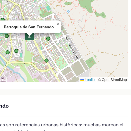
×
Parroquia de San Fernando
⛪
Leaflet
|
© OpenStreetMap
ando
sias son referencias urbanas históricas: muchas marcan el