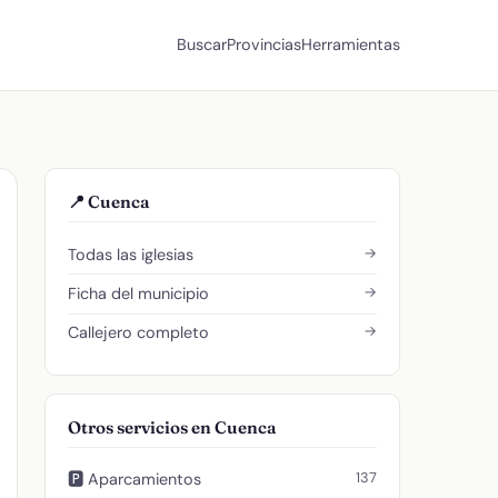
Buscar
Provincias
Herramientas
📍 Cuenca
→
Todas las iglesias
→
Ficha del municipio
→
Callejero completo
Otros servicios en Cuenca
137
🅿️ Aparcamientos