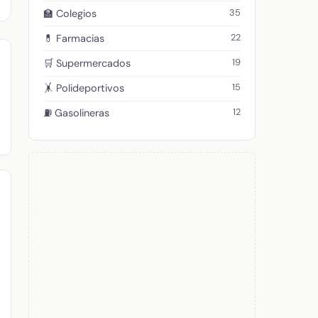
35
🏫 Colegios
22
💊 Farmacias
19
🛒 Supermercados
15
🤸 Polideportivos
12
⛽ Gasolineras