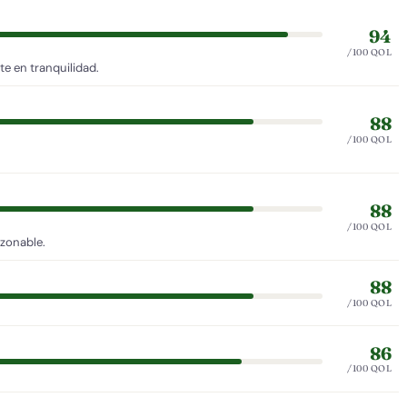
94
/100 QOL
e en tranquilidad.
88
/100 QOL
88
/100 QOL
azonable.
88
/100 QOL
86
/100 QOL