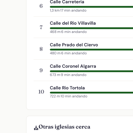
Calle Carreteria
6
1,3 km
·
17 min andando
Calle del Río Villavilla
7
468 m
·
6 min andando
Calle Prado del Ciervo
8
480 m
·
6 min andando
Calle Coronel Algarra
9
673 m
·
9 min andando
Calle Rio Tortola
10
722 m
·
10 min andando
Otras iglesias cerca
⛪