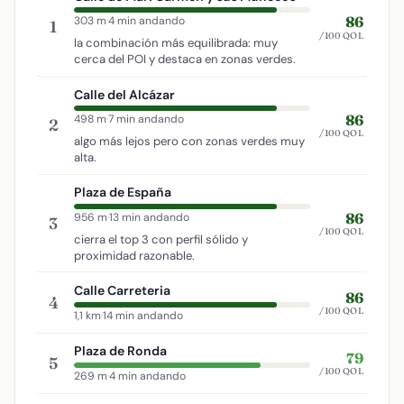
86
303 m
·
4 min andando
1
/100 QOL
la combinación más equilibrada: muy
cerca del POI y destaca en zonas verdes.
Calle del Alcázar
86
498 m
·
7 min andando
2
/100 QOL
algo más lejos pero con zonas verdes muy
alta.
Plaza de España
86
956 m
·
13 min andando
3
/100 QOL
cierra el top 3 con perfil sólido y
proximidad razonable.
Calle Carreteria
86
4
/100 QOL
1,1 km
·
14 min andando
Plaza de Ronda
79
5
/100 QOL
269 m
·
4 min andando