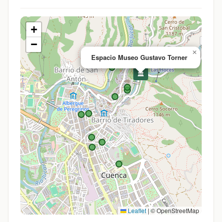
+
−
×
Espacio Museo Gustavo Torner
🏛️
Leaflet
|
© OpenStreetMap