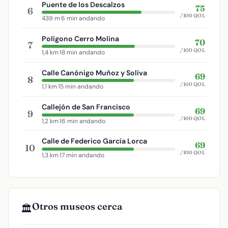
Puente de los Descalzos
75
6
/100 QOL
439 m
·
6 min andando
Polígono Cerro Molina
70
7
/100 QOL
1,4 km
·
18 min andando
Calle Canónigo Muñoz y Soliva
69
8
/100 QOL
1,1 km
·
15 min andando
Callejón de San Francisco
69
9
/100 QOL
1,2 km
·
16 min andando
Calle de Federico García Lorca
69
10
/100 QOL
1,3 km
·
17 min andando
Otros museos cerca
🏛️