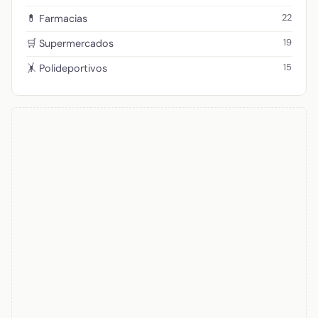
22
💊 Farmacias
19
🛒 Supermercados
15
🤸 Polideportivos