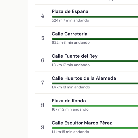
Plaza de España
4
524 m
·
7 min andando
Calle Carreteria
5
622 m
·
8 min andando
Calle Fuente del Rey
6
1,3 km
·
17 min andando
Calle Huertos de la Alameda
7
1,4 km
·
18 min andando
Plaza de Ronda
8
167 m
·
2 min andando
Calle Escultor Marco Pérez
9
1,1 km
·
15 min andando