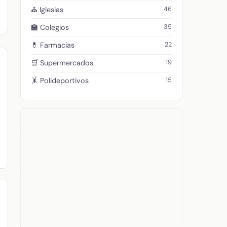
46
⛪ Iglesias
35
🏫 Colegios
22
💊 Farmacias
19
🛒 Supermercados
15
🤸 Polideportivos