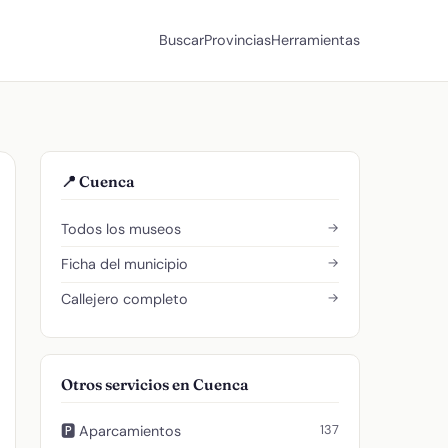
Buscar
Provincias
Herramientas
📍 Cuenca
→
Todos los museos
→
Ficha del municipio
→
Callejero completo
Otros servicios en Cuenca
137
🅿️ Aparcamientos