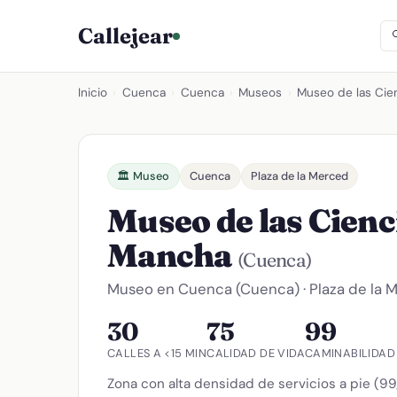
Callejear
Inicio
›
Cuenca
›
Cuenca
›
Museos
›
Museo de las Cien
🏛️ Museo
Cuenca
Plaza de la Merced
Museo de las Cienci
Mancha
(Cuenca)
Museo en Cuenca (Cuenca) · Plaza de la M
30
75
99
CALLES A <15 MIN
CALIDAD DE VIDA
CAMINABILIDAD
Zona con alta densidad de servicios a pie (99