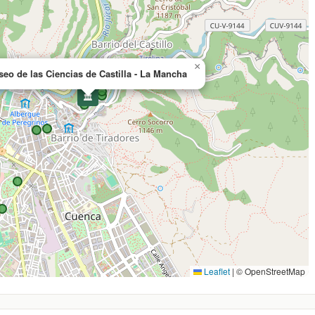
×
eo de las Ciencias de Castilla - La Mancha
🏛️
Leaflet
|
© OpenStreetMap