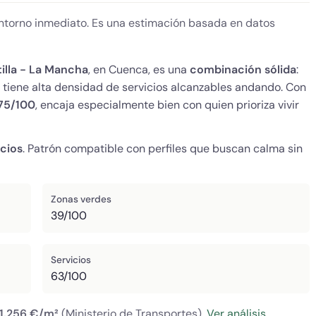
 entorno inmediato. Es una estimación basada en datos
illa - La Mancha
, en Cuenca, es una
combinación sólida
:
 y tiene alta densidad de servicios alcanzables andando. Con
75/100
, encaja especialmente bien con quien prioriza vivir
icios
. Patrón compatible con perfiles que buscan calma sin
Zonas verdes
39/100
Servicios
63/100
1.256 €/m²
(Ministerio de Transportes).
Ver análisis