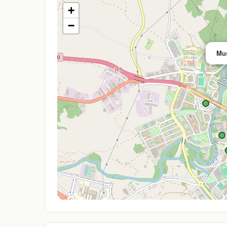
+
−
Mus