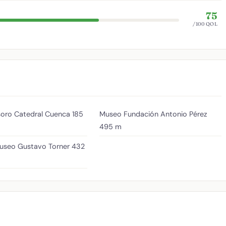
75
/100 QOL
oro Catedral Cuenca
185
Museo Fundación Antonio Pérez
495 m
useo Gustavo Torner
432