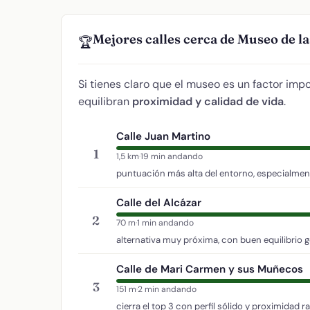
Mejores calles cerca de Museo de la
🏆
Si tienes claro que el museo es un factor impo
equilibran
proximidad y calidad de vida
.
Calle Juan Martino
1
1,5 km
·
19 min andando
puntuación más alta del entorno, especialmen
Calle del Alcázar
2
70 m
·
1 min andando
alternativa muy próxima, con buen equilibrio g
Calle de Mari Carmen y sus Muñecos
3
151 m
·
2 min andando
cierra el top 3 con perfil sólido y proximidad r