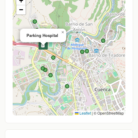
+
−
×
Parking Hospital
🅿️
Leaflet
|
© OpenStreetMap