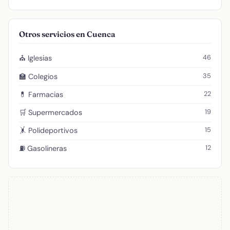
Otros servicios en Cuenca
46
⛪ Iglesias
35
🏫 Colegios
22
💊 Farmacias
19
🛒 Supermercados
15
🤸 Polideportivos
12
⛽ Gasolineras