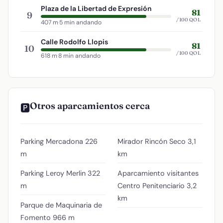
Plaza de la Libertad de Expresión
81
9
/100 QOL
407 m
·
5 min andando
Calle Rodolfo Llopis
81
10
/100 QOL
618 m
·
8 min andando
Otros aparcamientos cerca
🅿️
Parking Mercadona
226
Mirador Rincón Seco
3,1
m
km
Parking Leroy Merlin
322
Aparcamiento visitantes
m
Centro Penitenciario
3,2
km
Parque de Maquinaria de
Fomento
966 m