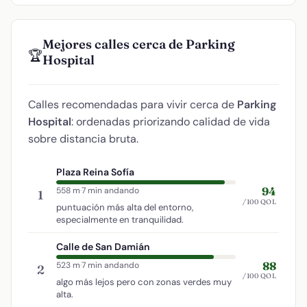
Mejores calles cerca de Parking
🏆
Hospital
Calles recomendadas para vivir cerca de
Parking
Hospital
: ordenadas priorizando calidad de vida
sobre distancia bruta.
Plaza Reina Sofía
94
558 m
·
7 min andando
1
/100 QOL
puntuación más alta del entorno,
especialmente en tranquilidad.
Calle de San Damián
88
523 m
·
7 min andando
2
/100 QOL
algo más lejos pero con zonas verdes muy
alta.