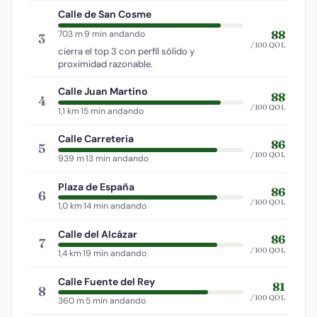
Calle de San Cosme
88
703 m
·
9 min andando
3
/100 QOL
cierra el top 3 con perfil sólido y
proximidad razonable.
Calle Juan Martino
88
4
/100 QOL
1,1 km
·
15 min andando
Calle Carreteria
86
5
/100 QOL
939 m
·
13 min andando
Plaza de España
86
6
/100 QOL
1,0 km
·
14 min andando
Calle del Alcázar
86
7
/100 QOL
1,4 km
·
19 min andando
Calle Fuente del Rey
81
8
/100 QOL
360 m
·
5 min andando