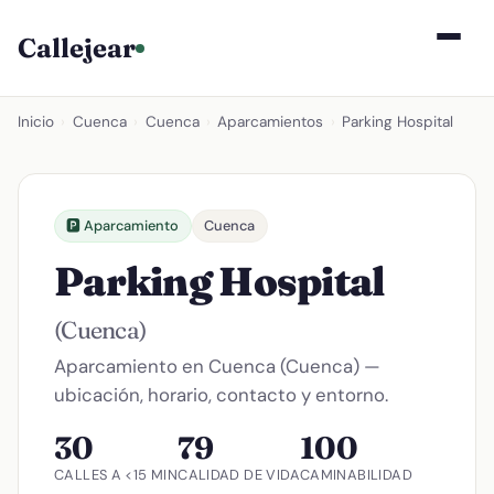
Callejear
Inicio
›
Cuenca
›
Cuenca
›
Aparcamientos
›
Parking Hospital
🅿️ Aparcamiento
Cuenca
Parking Hospital
(Cuenca)
Aparcamiento en Cuenca (Cuenca) —
ubicación, horario, contacto y entorno.
30
79
100
CALLES A <15 MIN
CALIDAD DE VIDA
CAMINABILIDAD