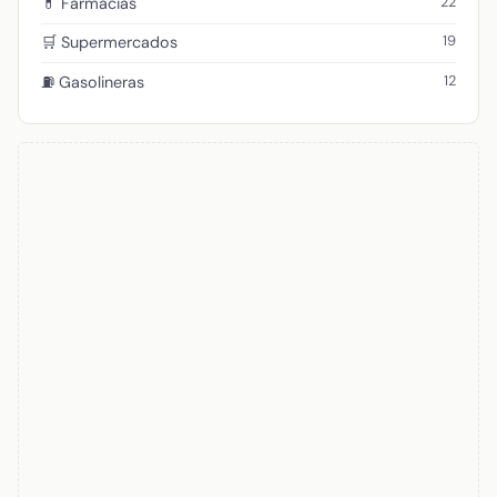
22
💊 Farmacias
19
🛒 Supermercados
12
⛽ Gasolineras