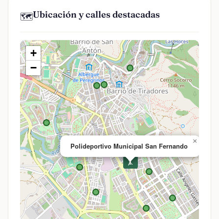
Ubicación y calles destacadas
🗺️
+
−
×
Polideportivo Municipal San Fernando
🤸