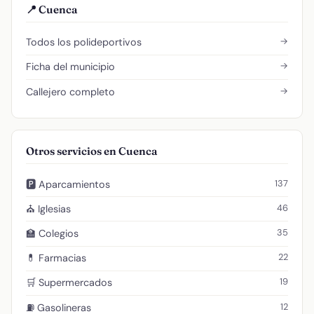
📍 Cuenca
→
Todos los polideportivos
→
Ficha del municipio
→
Callejero completo
Otros servicios en Cuenca
137
🅿️ Aparcamientos
46
⛪ Iglesias
35
🏫 Colegios
22
💊 Farmacias
19
🛒 Supermercados
12
⛽ Gasolineras