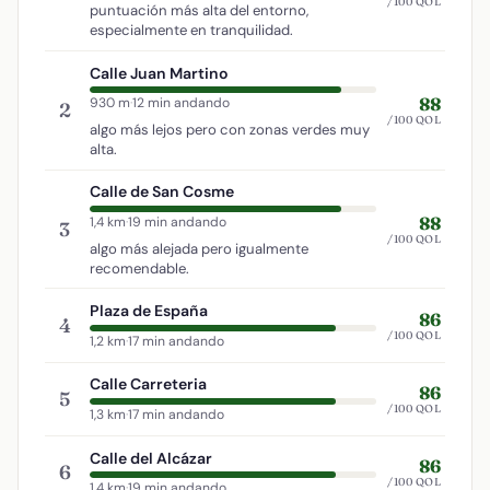
/100 QOL
puntuación más alta del entorno,
especialmente en tranquilidad.
Calle Juan Martino
88
930 m
·
12 min andando
2
/100 QOL
algo más lejos pero con zonas verdes muy
alta.
Calle de San Cosme
88
1,4 km
·
19 min andando
3
/100 QOL
algo más alejada pero igualmente
recomendable.
Plaza de España
86
4
/100 QOL
1,2 km
·
17 min andando
Calle Carreteria
86
5
/100 QOL
1,3 km
·
17 min andando
Calle del Alcázar
86
6
/100 QOL
1,4 km
·
19 min andando