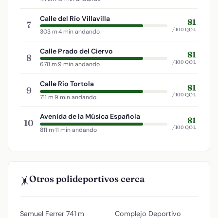
Calle del Río Villavilla
81
7
/100 QOL
303 m
·
4 min andando
Calle Prado del Ciervo
81
8
/100 QOL
678 m
·
9 min andando
Calle Rio Tortola
81
9
/100 QOL
711 m
·
9 min andando
Avenida de la Música Española
81
10
/100 QOL
811 m
·
11 min andando
Otros polideportivos cerca
🤸
Samuel Ferrer
741 m
Complejo Deportivo