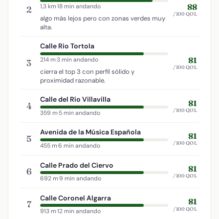
88
1,3 km
·
18 min andando
2
/100 QOL
algo más lejos pero con zonas verdes muy
alta.
Calle Rio Tortola
81
214 m
·
3 min andando
3
/100 QOL
cierra el top 3 con perfil sólido y
proximidad razonable.
Calle del Río Villavilla
81
4
/100 QOL
359 m
·
5 min andando
Avenida de la Música Española
81
5
/100 QOL
455 m
·
6 min andando
Calle Prado del Ciervo
81
6
/100 QOL
692 m
·
9 min andando
Calle Coronel Algarra
81
7
/100 QOL
913 m
·
12 min andando