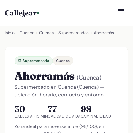
Callejear
Inicio
›
Cuenca
›
Cuenca
›
Supermercados
›
Ahorramás
🛒 Supermercado
Cuenca
Ahorramás
(Cuenca)
Supermercado en Cuenca (Cuenca) —
ubicación, horario, contacto y entorno.
30
77
98
CALLES A <15 MIN
CALIDAD DE VIDA
CAMINABILIDAD
Zona ideal para moverse a pie (98/100), sin