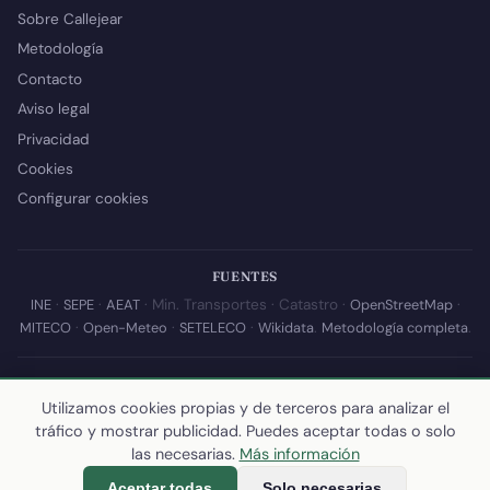
Sobre Callejear
Metodología
Contacto
Aviso legal
Privacidad
Cookies
Configurar cookies
FUENTES
INE
·
SEPE
·
AEAT
· Min. Transportes · Catastro ·
OpenStreetMap
·
MITECO
·
Open-Meteo
·
SETELECO
·
Wikidata
.
Metodología completa
.
© 2026 Callejear.com — Directorio municipal de España con datos
abiertos. Desarrollado y mantenido por
Yoel Castaño
.
Utilizamos cookies propias y de terceros para analizar el
tráfico y mostrar publicidad. Puedes aceptar todas o solo
Última actualización de esta página:
10 de julio de 2026
·
Cómo
las necesarias.
Más información
calculamos los datos
Aceptar todas
Solo necesarias