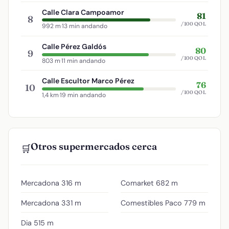
Calle Clara Campoamor
81
8
/100 QOL
992 m
·
13 min andando
Calle Pérez Galdós
80
9
/100 QOL
803 m
·
11 min andando
Calle Escultor Marco Pérez
76
10
/100 QOL
1,4 km
·
19 min andando
Otros supermercados cerca
🛒
Mercadona
316 m
Comarket
682 m
Mercadona
331 m
Comestibles Paco
779 m
Dia
515 m