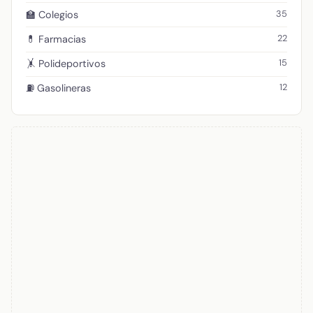
35
🏫 Colegios
22
💊 Farmacias
15
🤸 Polideportivos
12
⛽ Gasolineras