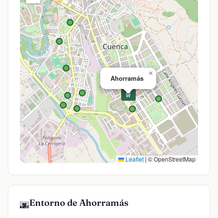
×
Ahorramás
🛒
Leaflet
|
© OpenStreetMap
Entorno de Ahorramás
🌆