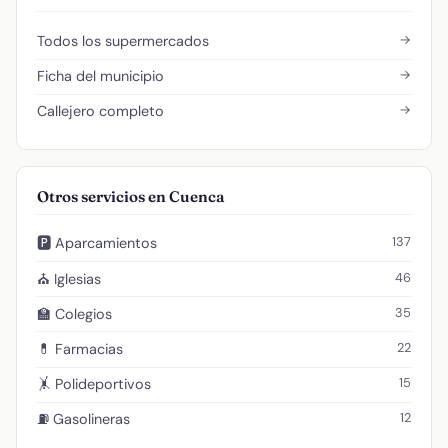
→
Todos los supermercados
→
Ficha del municipio
→
Callejero completo
Otros servicios en Cuenca
137
🅿️ Aparcamientos
46
⛪ Iglesias
35
🏫 Colegios
22
💊 Farmacias
15
🤸 Polideportivos
12
⛽ Gasolineras