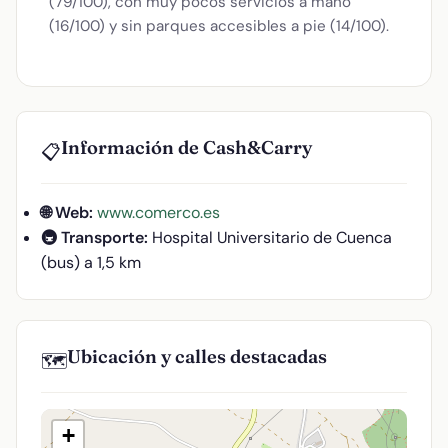
(79/100), con muy pocos servicios a mano
(16/100) y sin parques accesibles a pie (14/100).
Información de Cash&Carry
📋
🌐 Web:
www.comerco.es
🚇 Transporte:
Hospital Universitario de Cuenca
(bus) a 1,5 km
Ubicación y calles destacadas
🗺️
+