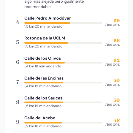
algo más alejada pero igualmente
recomendable.
Calle Pedro Almodóvar
59
4
/100 QOL
1,5 km
·
20 min andando
Rotonda de la UCLM
56
5
/100 QOL
1,5 km
·
20 min andando
Calle de los Olivos
52
6
/100 QOL
1,4 km
·
18 min andando
Calle de las Encinas
50
7
/100 QOL
1,4 km
·
19 min andando
Calle de los Sauces
50
8
/100 QOL
1,5 km
·
19 min andando
Calle del Acebo
48
9
/100 QOL
1,2 km
·
16 min andando