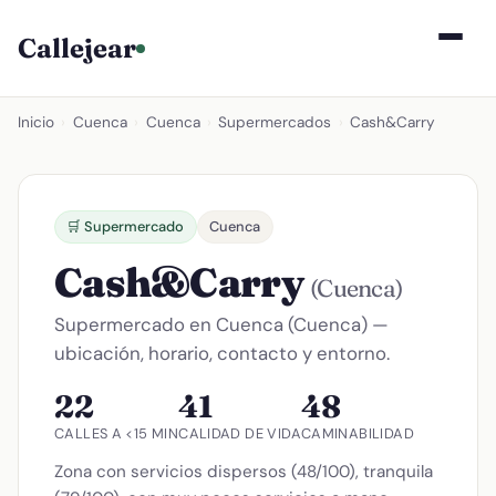
Callejear
Inicio
›
Cuenca
›
Cuenca
›
Supermercados
›
Cash&Carry
🛒 Supermercado
Cuenca
Cash&Carry
(Cuenca)
Supermercado en Cuenca (Cuenca) —
ubicación, horario, contacto y entorno.
22
41
48
CALLES A <15 MIN
CALIDAD DE VIDA
CAMINABILIDAD
Zona con servicios dispersos (48/100), tranquila