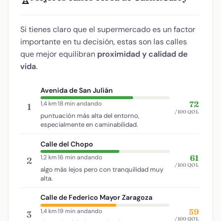
Si tienes claro que el supermercado es un factor
importante en tu decisión, estas son las calles
que mejor equilibran
proximidad y calidad de
vida
.
Avenida de San Julián
72
1,4 km
·
18 min andando
1
/100 QOL
puntuación más alta del entorno,
especialmente en caminabilidad.
Calle del Chopo
61
1,2 km
·
16 min andando
2
/100 QOL
algo más lejos pero con tranquilidad muy
alta.
Calle de Federico Mayor Zaragoza
59
1,4 km
·
19 min andando
3
/100 QOL