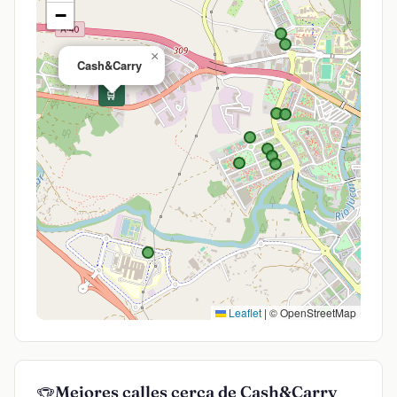
−
×
Cash&Carry
🛒
Leaflet
|
© OpenStreetMap
Mejores calles cerca de Cash&Carry
🏆