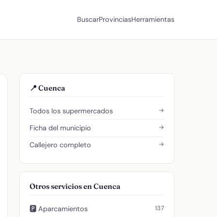
Buscar
Provincias
Herramientas
📍 Cuenca
→
Todos los supermercados
→
Ficha del municipio
→
Callejero completo
Otros servicios en Cuenca
137
🅿️ Aparcamientos