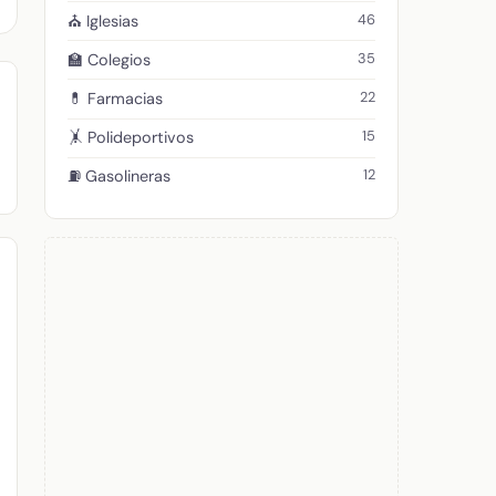
46
⛪ Iglesias
35
🏫 Colegios
22
💊 Farmacias
15
🤸 Polideportivos
12
⛽ Gasolineras