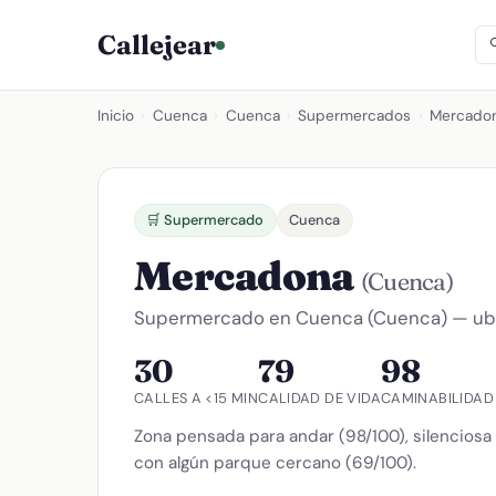
Callejear
Inicio
›
Cuenca
›
Cuenca
›
Supermercados
›
Mercado
🛒 Supermercado
Cuenca
Mercadona
(Cuenca)
Supermercado en Cuenca (Cuenca) — ubica
30
79
98
CALLES A <15 MIN
CALIDAD DE VIDA
CAMINABILIDAD
Zona pensada para andar (98/100), silenciosa 
con algún parque cercano (69/100).