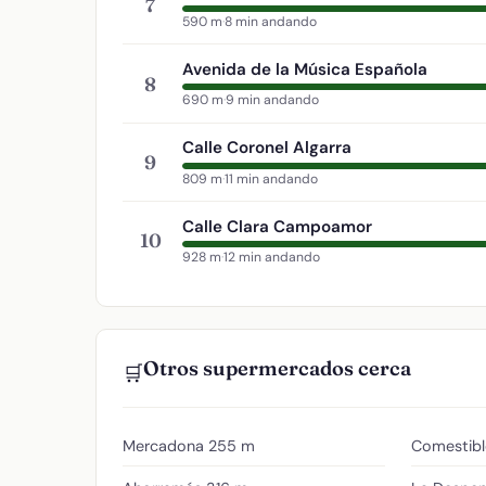
7
590 m
·
8 min andando
Avenida de la Música Española
8
690 m
·
9 min andando
Calle Coronel Algarra
9
809 m
·
11 min andando
Calle Clara Campoamor
10
928 m
·
12 min andando
Otros supermercados cerca
🛒
Mercadona
255 m
Comestibl