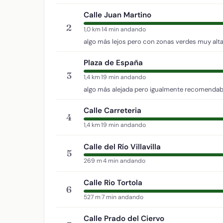
Calle Juan Martino
2
1,0 km
·
14 min andando
algo más lejos pero con zonas verdes muy alta
Plaza de España
3
1,4 km
·
19 min andando
algo más alejada pero igualmente recomendab
Calle Carreteria
4
1,4 km
·
19 min andando
Calle del Río Villavilla
5
269 m
·
4 min andando
Calle Rio Tortola
6
527 m
·
7 min andando
Calle Prado del Ciervo