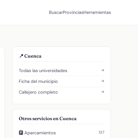
Buscar
Provincias
Herramientas
📍 Cuenca
→
Todas las universidades
→
Ficha del municipio
→
Callejero completo
Otros servicios en Cuenca
137
🅿️ Aparcamientos