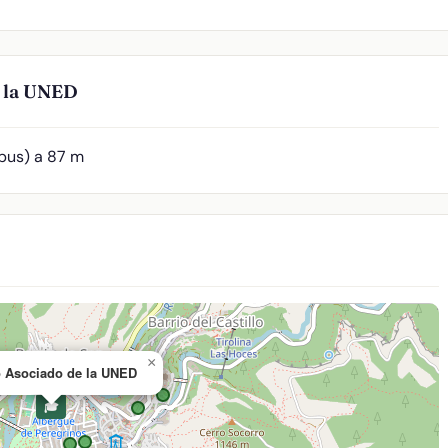
e la UNED
(bus) a 87 m
×
o Asociado de la UNED
🎓