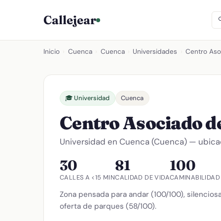
Callejear
Inicio
›
Cuenca
›
Cuenca
›
Universidades
›
Centro Aso
🎓 Universidad
Cuenca
Centro Asociado d
Universidad en Cuenca (Cuenca) — ubicaci
30
81
100
CALLES A <15 MIN
CALIDAD DE VIDA
CAMINABILIDAD
Zona pensada para andar (100/100), silenciosa
oferta de parques (58/100).