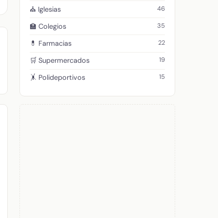
46
⛪ Iglesias
35
🏫 Colegios
22
💊 Farmacias
19
🛒 Supermercados
15
🤸 Polideportivos