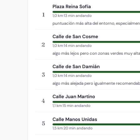
Plaza Reina Sofía
1
1,0 km
·
13 min andando
puntuación más alta del entorno, especialment
Calle de San Cosme
2
1,0 km
·
14 min andando
algo más lejos pero con zonas verdes muy alta
Calle de San Damián
3
1,0 km
·
14 min andando
algo más alejada pero igualmente recomendab
Calle Juan Martino
4
1,1 km
·
15 min andando
Calle Manos Unidas
5
1,5 km
·
20 min andando