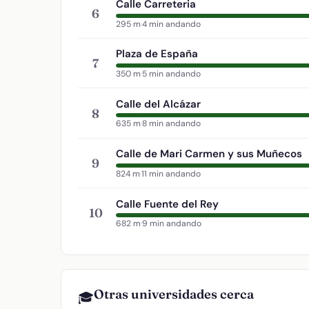
Calle Carreteria
6
295 m
·
4 min andando
Plaza de España
7
350 m
·
5 min andando
Calle del Alcázar
8
635 m
·
8 min andando
Calle de Mari Carmen y sus Muñecos
9
824 m
·
11 min andando
Calle Fuente del Rey
10
682 m
·
9 min andando
Otras universidades cerca
🎓