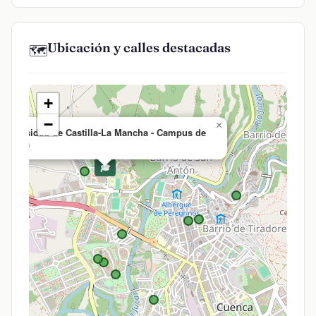
Ubicación y calles destacadas
🗺️
+
−
×
Universidad de Castilla-La Mancha - Campus de
Cuenca
🎓