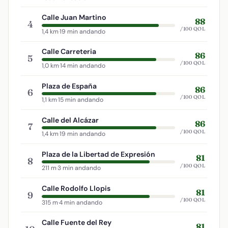
Calle Juan Martino
88
4
/100 QOL
1,4 km
·
19 min andando
Calle Carreteria
86
5
/100 QOL
1,0 km
·
14 min andando
Plaza de España
86
6
/100 QOL
1,1 km
·
15 min andando
Calle del Alcázar
86
7
/100 QOL
1,4 km
·
19 min andando
Plaza de la Libertad de Expresión
81
8
/100 QOL
211 m
·
3 min andando
Calle Rodolfo Llopis
81
9
/100 QOL
315 m
·
4 min andando
Calle Fuente del Rey
81