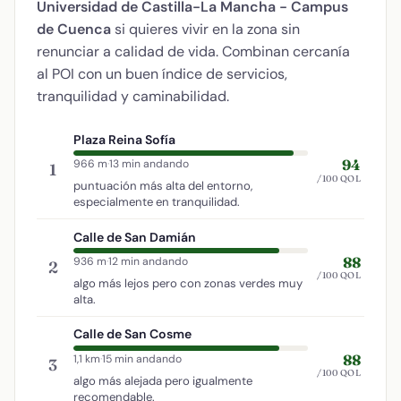
Universidad de Castilla-La Mancha - Campus
de Cuenca
si quieres vivir en la zona sin
renunciar a calidad de vida. Combinan cercanía
al POI con un buen índice de servicios,
tranquilidad y caminabilidad.
Plaza Reina Sofía
94
966 m
·
13 min andando
1
/100 QOL
puntuación más alta del entorno,
especialmente en tranquilidad.
Calle de San Damián
88
936 m
·
12 min andando
2
/100 QOL
algo más lejos pero con zonas verdes muy
alta.
Calle de San Cosme
88
1,1 km
·
15 min andando
3
/100 QOL
algo más alejada pero igualmente
recomendable.