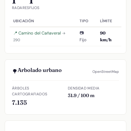
1
1
RADARES
FIJOS
UBICACIÓN
TIPO
LÍMITE
📍 Camino del Cañaveral
📷
90
→
Fijo
km/h
290
Arbolado urbano
🌳
OpenStreetMap
ÁRBOLES
DENSIDAD MEDIA
CARTOGRAFIADOS
31.9 / 100 m
7.135