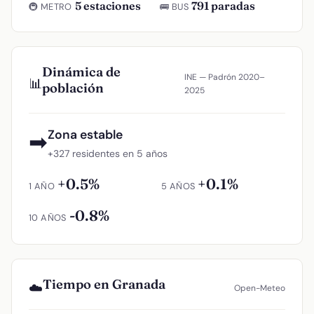
5 estaciones
791 paradas
🚇 METRO
🚌 BUS
Dinámica de
INE — Padrón 2020–
📊
población
2025
Zona estable
➡
+327 residentes en 5 años
+0.5%
+0.1%
1 AÑO
5 AÑOS
-0.8%
10 AÑOS
Tiempo en Granada
☁️
Open-Meteo