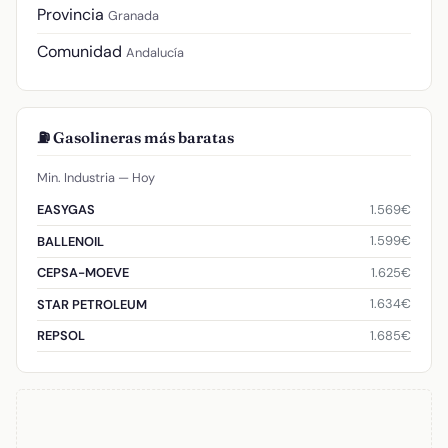
Provincia
Granada
Comunidad
Andalucía
⛽ Gasolineras más baratas
Min. Industria — Hoy
1.569€
EASYGAS
1.599€
BALLENOIL
1.625€
CEPSA-MOEVE
1.634€
STAR PETROLEUM
1.685€
REPSOL