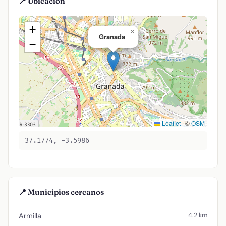
📍 Ubicación
+
×
Granada
−
Leaflet
|
©
OSM
37.1774, -3.5986
📍 Municipios cercanos
4.2 km
Armilla