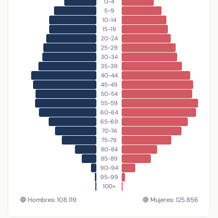
0-4
5-9
10-14
15-19
20-24
25-29
30-34
35-39
40-44
45-49
50-54
55-59
60-64
65-69
70-74
75-79
80-84
85-89
90-94
95-99
100+
🔵 Hombres: 108.119
🔴 Mujeres: 125.856