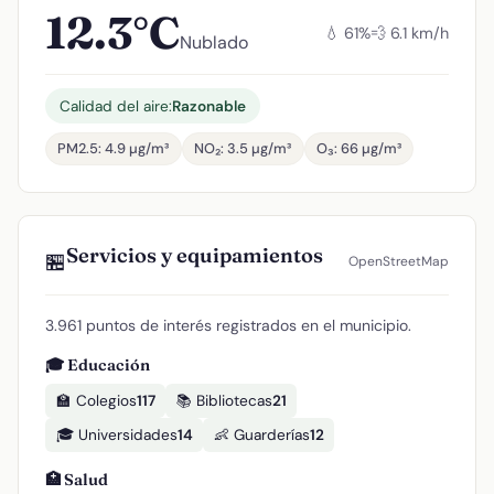
12.3°C
💧 61%
💨 6.1 km/h
Nublado
Calidad del aire:
Razonable
PM2.5: 4.9 µg/m³
NO₂: 3.5 µg/m³
O₃: 66 µg/m³
Servicios y equipamientos
🏪
OpenStreetMap
3.961 puntos de interés registrados en el municipio.
🎓 Educación
🏫 Colegios
117
📚 Bibliotecas
21
🎓 Universidades
14
👶 Guarderías
12
🏥 Salud