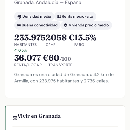
Granada, Andalucía — España
🏘️ Densidad media
💵 Renta medio-alto
🚌 Buena conectividad
🏠 Vivienda precio medio
233.975
2058 €
13.5%
HABITANTES
€/M²
PARO
↑ 0.5%
36.077 €
60
/100
RENTA/HOGAR
TRANSPORTE
Granada es una ciudad de Granada, a 4.2 km de
Armilla, con 233.975 habitantes y 2.736 calles.
Vivir en Granada
⚖️