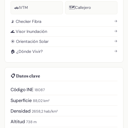
🚗
🗺️
IVTM
Callejero
→
📡 Checker Fibra
→
🌊 Visor Inundación
→
☀️ Orientación Solar
→
🏠 ¿Dónde Vivir?
📋 Datos clave
Código INE
18087
Superficie
88,02 km²
Densidad
2658,2 hab/km²
Altitud
738 m