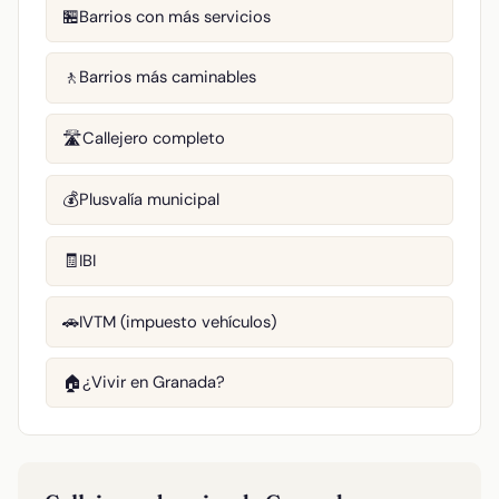
Barrios con más servicios
🏪
Barrios más caminables
🚶
Callejero completo
🛣️
Plusvalía municipal
💰
IBI
🧾
IVTM (impuesto vehículos)
🚗
¿Vivir en Granada?
🏠