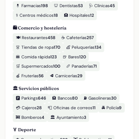
💊 Farmacias
198
🦷 Dentistas
53
🩺 Clínicas
45
⚕️ Centros médicos
18
🏥 Hospitales
12
🛍️ Comercio y hostelería
🍽️ Restaurantes
458
☕ Cafeterías
257
👗 Tiendas de ropa
170
💇 Peluquerías
134
🍔 Comida rápida
123
🍺 Bares
120
🛒 Supermercados
100
🥖 Panaderías
71
🍎 Fruterías
56
🥩 Carnicerías
29
🏛️ Servicios públicos
🅿️ Parkings
646
🏦 Bancos
80
⛽ Gasolineras
30
💳 Cajeros
28
📮 Oficinas de correos
11
🚔 Policía
9
🚒 Bomberos
4
🏛️ Ayuntamiento
3
🏅 Deporte