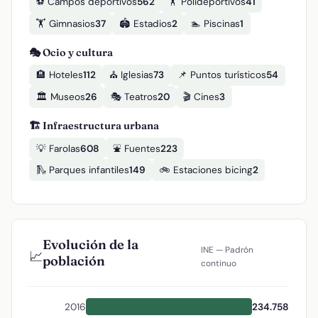
⚽ Campos deportivos
562
🏋️ Polideportivos
41
🏋️ Gimnasios
37
🏟️ Estadios
2
🏊 Piscinas
1
🎭 Ocio y cultura
🏨 Hoteles
112
⛪ Iglesias
73
📌 Puntos turísticos
54
🏛️ Museos
26
🎭 Teatros
20
🎬 Cines
3
🏗️ Infraestructura urbana
💡 Farolas
608
⛲ Fuentes
223
🛝 Parques infantiles
149
🚲 Estaciones bicing
2
Evolución de la
INE — Padrón
📈
población
continuo
2016
234.758