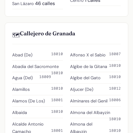
1 calles
Centro
46 calles
San Lázaro
Callejero de Granada
🗺️
18010
18007
Abad (De)
Alfonso X el Sabio
18010
Abadia del Sacromonte
Algibe de la Gitana
18010
18009
18010
Agua (Del)
Algibe del Gato
18010
18012
Alamillos
Aljucer (De)
18001
18006
Alamos (De Los)
Alminares del Genil
18010
Albaida
Almona del Albayzin
18010
Alcalde Antonio
Almona del
18001
18010
Camacho
Albayzin