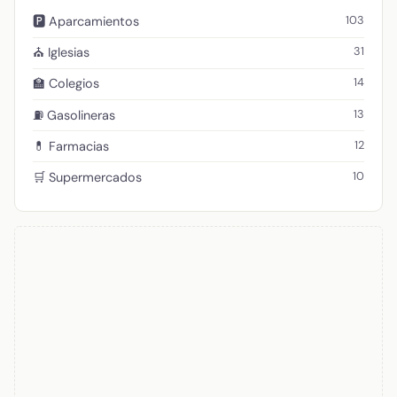
103
🅿️ Aparcamientos
31
⛪ Iglesias
14
🏫 Colegios
13
⛽ Gasolineras
12
💊 Farmacias
10
🛒 Supermercados