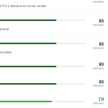
/100 QOL
l POI y destaca en zonas verdes.
81
/100 QOL
eneral.
81
/100 QOL
azonable.
81
/100 QOL
81
/100 QOL
78
/100 QOL