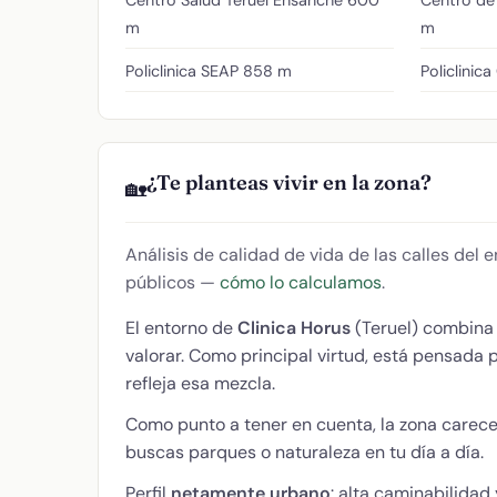
m
m
Policlinica SEAP
858 m
Policlinica
¿Te planteas vivir en la zona?
🏡
Análisis de calidad de vida de las calles del
públicos —
cómo lo calculamos
.
El entorno de
Clinica Horus
(Teruel) combin
valorar. Como principal virtud, está pensada 
refleja esa mezcla.
Como punto a tener en cuenta, la zona carece
buscas parques o naturaleza en tu día a día.
Perfil
netamente urbano
: alta caminabilidad 