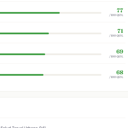
77
/100 QOL
71
/100 QOL
69
/100 QOL
68
/100 QOL
 Salud Teruel Urbano
941