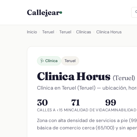
Callejear
Inicio
›
Teruel
›
Teruel
›
Clínicas
›
Clinica Horus
🩺 Clínica
Teruel
Clinica Horus
(Teruel)
Clínica en Teruel (Teruel) — ubicación, hor
30
71
99
CALLES A <15 MIN
CALIDAD DE VIDA
CAMINABILIDAD
Zona con alta densidad de servicios a pie (9
básica de comercio cerca (65/100) y sin apen