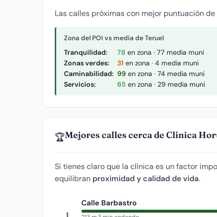
Las calles próximas con mejor puntuación de
Zona del POI vs media de Teruel
Tranquilidad:
78
en zona · 77 media muni
Zonas verdes:
31
en zona · 4 media muni
Caminabilidad:
99
en zona · 74 media muni
Servicios:
65
en zona · 29 media muni
Mejores calles cerca de Clinica Ho
🏆
Si tienes claro que la clínica es un factor imp
equilibran
proximidad y calidad de vida
.
Calle Barbastro
1
213 m
·
3 min andando