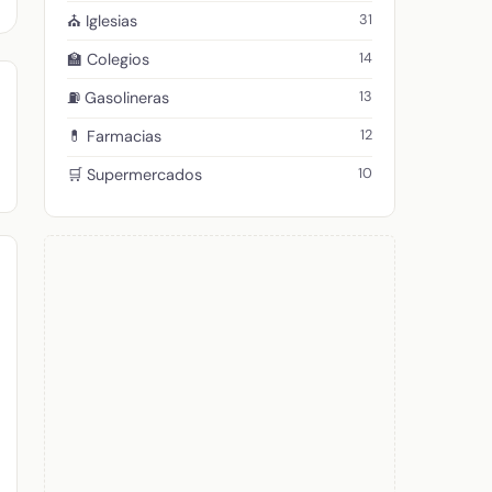
31
⛪ Iglesias
14
🏫 Colegios
13
⛽ Gasolineras
12
💊 Farmacias
10
🛒 Supermercados