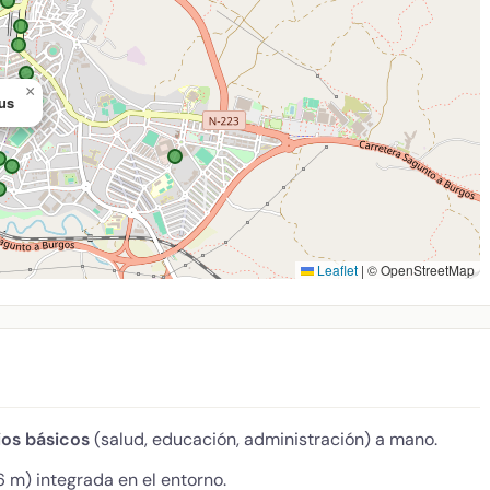
×
rus
Leaflet
|
© OpenStreetMap
ios básicos
(salud, educación, administración) a mano.
 m) integrada en el entorno.