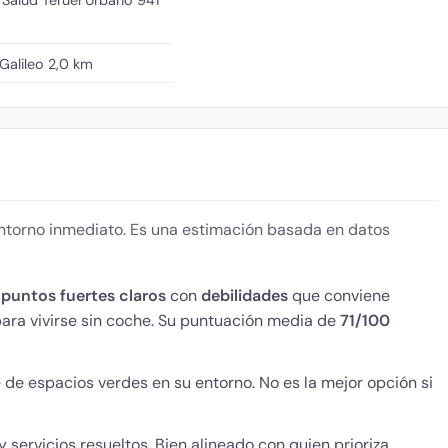
 Galileo
2,0 km
 entorno inmediato. Es una estimación basada en datos
a
puntos fuertes claros
con
debilidades
que conviene
para vivirse sin coche. Su puntuación media de
71/100
 de espacios verdes en su entorno. No es la mejor opción si
y servicios resueltos. Bien alineado con quien prioriza