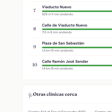
Viaducto Nuevo
7
829 m
·
11 min andando
Calle de Viaducto Nuevo
8
712 m
·
9 min andando
Plaza de San Sebastián
9
1,4 km
·
19 min andando
Calle Ramón José Sender
10
1,4 km
·
18 min andando
Otras clínicas cerca
🩺
Centro Salud Teruel Ensanche
600
Centro de