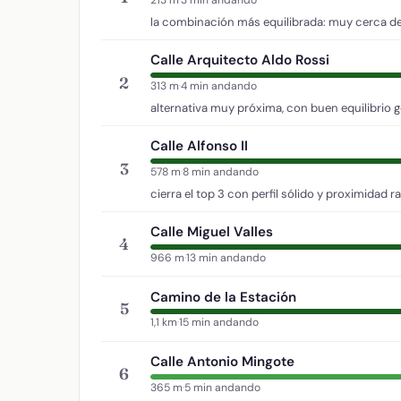
la combinación más equilibrada: muy cerca de
Calle Arquitecto Aldo Rossi
2
313 m
·
4 min andando
alternativa muy próxima, con buen equilibrio g
Calle Alfonso II
3
578 m
·
8 min andando
cierra el top 3 con perfil sólido y proximidad r
Calle Miguel Valles
4
966 m
·
13 min andando
Camino de la Estación
5
1,1 km
·
15 min andando
Calle Antonio Mingote
6
365 m
·
5 min andando