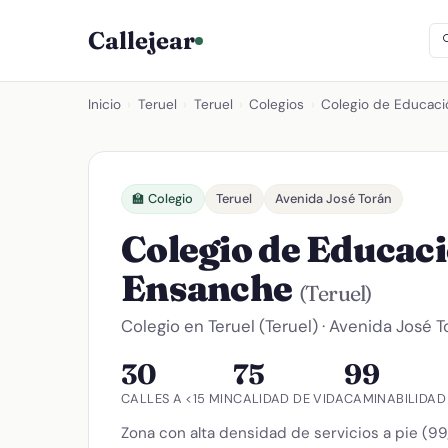
Callejear
Inicio
›
Teruel
›
Teruel
›
Colegios
›
Colegio de Educació
🏫 Colegio
Teruel
Avenida José Torán
Colegio de Educaci
Ensanche
(Teruel)
Colegio en Teruel (Teruel) · Avenida José 
30
75
99
CALLES A <15 MIN
CALIDAD DE VIDA
CAMINABILIDAD
Zona con alta densidad de servicios a pie (9