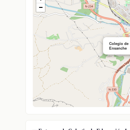
−
Colegio de 
Ensanche