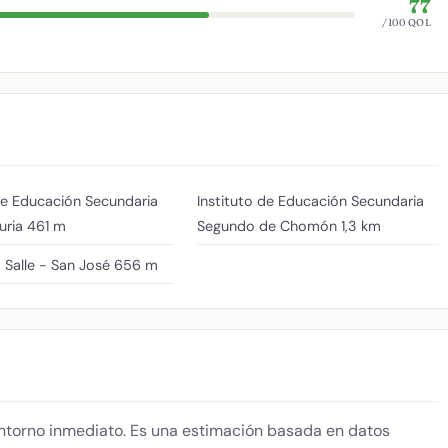
77
/100 QOL
de Educación Secundaria
Instituto de Educación Secundaria
uria
461 m
Segundo de Chomón
1,3 km
 Salle - San José
656 m
 entorno inmediato. Es una estimación basada en datos