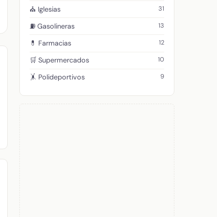
31
⛪ Iglesias
13
⛽ Gasolineras
12
💊 Farmacias
10
🛒 Supermercados
9
🤸 Polideportivos