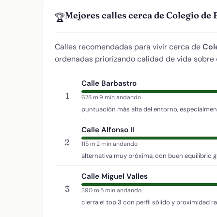
Mejores calles cerca de Colegio de
🏆
Calles recomendadas para vivir cerca de
Col
ordenadas priorizando calidad de vida sobre 
Calle Barbastro
1
678 m
·
9 min andando
puntuación más alta del entorno, especialmen
Calle Alfonso II
2
115 m
·
2 min andando
alternativa muy próxima, con buen equilibrio g
Calle Miguel Valles
3
390 m
·
5 min andando
cierra el top 3 con perfil sólido y proximidad r