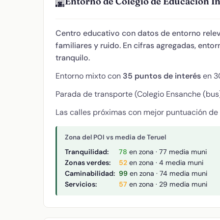
Entorno de Colegio de Educación In
🌆
Centro educativo con datos de entorno relev
familiares y ruido. En cifras agregadas, ent
tranquilo.
Entorno mixto con
35 puntos de interés
en 30
Parada de transporte (Colegio Ensanche (bus) 
Las calles próximas con mejor puntuación de
Zona del POI vs media de Teruel
Tranquilidad:
78
en zona · 77 media muni
Zonas verdes:
52
en zona · 4 media muni
Caminabilidad:
99
en zona · 74 media muni
Servicios:
57
en zona · 29 media muni