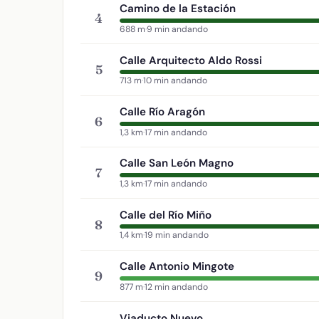
Camino de la Estación
4
688 m
·
9 min andando
Calle Arquitecto Aldo Rossi
5
713 m
·
10 min andando
Calle Río Aragón
6
1,3 km
·
17 min andando
Calle San León Magno
7
1,3 km
·
17 min andando
Calle del Río Miño
8
1,4 km
·
19 min andando
Calle Antonio Mingote
9
877 m
·
12 min andando
Viaducto Nuevo