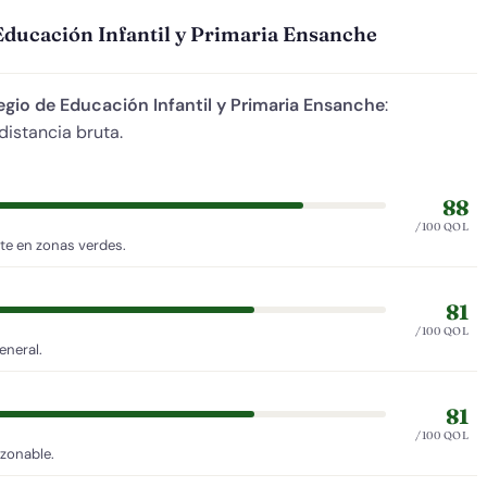
 Educación Infantil y Primaria Ensanche
egio de Educación Infantil y Primaria Ensanche
:
distancia bruta.
88
/100 QOL
te en zonas verdes.
81
/100 QOL
eneral.
81
/100 QOL
azonable.