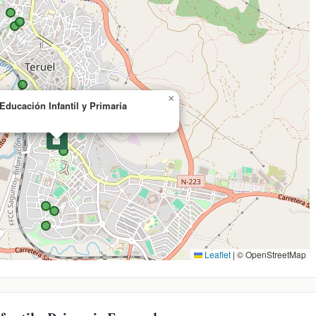
×
Educación Infantil y Primaria
🏫
Leaflet
|
© OpenStreetMap