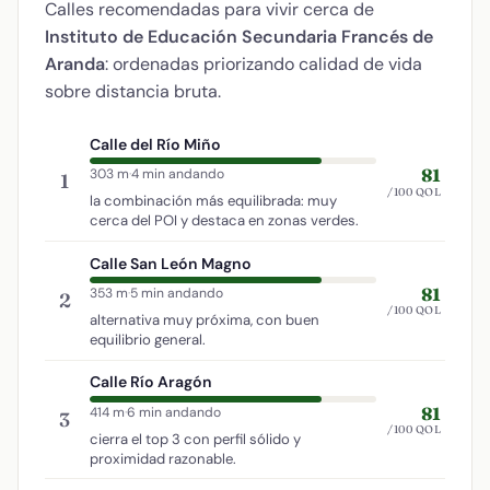
Calles recomendadas para vivir cerca de
Instituto de Educación Secundaria Francés de
Aranda
: ordenadas priorizando calidad de vida
sobre distancia bruta.
Calle del Río Miño
81
303 m
·
4 min andando
1
/100 QOL
la combinación más equilibrada: muy
cerca del POI y destaca en zonas verdes.
Calle San León Magno
81
353 m
·
5 min andando
2
/100 QOL
alternativa muy próxima, con buen
equilibrio general.
Calle Río Aragón
81
414 m
·
6 min andando
3
/100 QOL
cierra el top 3 con perfil sólido y
proximidad razonable.