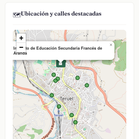
Ubicación y calles destacadas
🗺️
+
×
−
Instituto de Educación Secundaria Francés de
Aranda
🏫