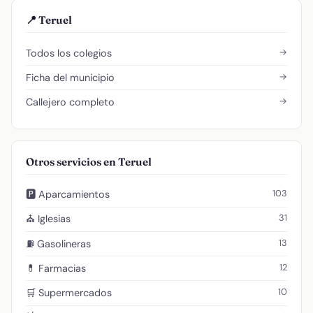
📍 Teruel
→
Todos los colegios
→
Ficha del municipio
→
Callejero completo
Otros servicios en Teruel
103
🅿️ Aparcamientos
31
⛪ Iglesias
13
⛽ Gasolineras
12
💊 Farmacias
10
🛒 Supermercados