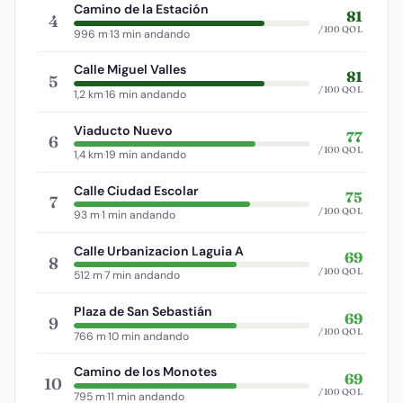
Camino de la Estación
81
4
/100 QOL
996 m
·
13 min andando
Calle Miguel Valles
81
5
/100 QOL
1,2 km
·
16 min andando
Viaducto Nuevo
77
6
/100 QOL
1,4 km
·
19 min andando
Calle Ciudad Escolar
75
7
/100 QOL
93 m
·
1 min andando
Calle Urbanizacion Laguia A
69
8
/100 QOL
512 m
·
7 min andando
Plaza de San Sebastián
69
9
/100 QOL
766 m
·
10 min andando
Camino de los Monotes
69
10
/100 QOL
795 m
·
11 min andando