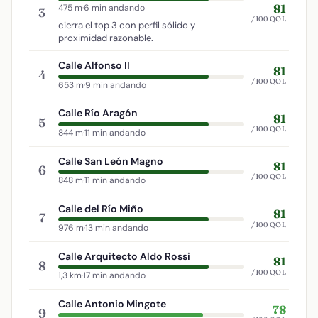
81
475 m
·
6 min andando
3
/100 QOL
cierra el top 3 con perfil sólido y
proximidad razonable.
Calle Alfonso II
81
4
/100 QOL
653 m
·
9 min andando
Calle Río Aragón
81
5
/100 QOL
844 m
·
11 min andando
Calle San León Magno
81
6
/100 QOL
848 m
·
11 min andando
Calle del Río Miño
81
7
/100 QOL
976 m
·
13 min andando
Calle Arquitecto Aldo Rossi
81
8
/100 QOL
1,3 km
·
17 min andando
Calle Antonio Mingote
78
9