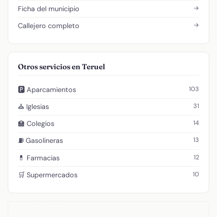
→
Ficha del municipio
→
Callejero completo
Otros servicios en Teruel
103
🅿️ Aparcamientos
31
⛪ Iglesias
14
🏫 Colegios
13
⛽ Gasolineras
12
💊 Farmacias
10
🛒 Supermercados