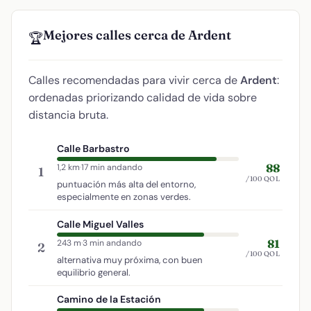
Mejores calles cerca de Ardent
🏆
Calles recomendadas para vivir cerca de
Ardent
:
ordenadas priorizando calidad de vida sobre
distancia bruta.
Calle Barbastro
88
1,2 km
·
17 min andando
1
/100 QOL
puntuación más alta del entorno,
especialmente en zonas verdes.
Calle Miguel Valles
81
243 m
·
3 min andando
2
/100 QOL
alternativa muy próxima, con buen
equilibrio general.
Camino de la Estación