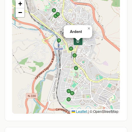
+
−
×
Ardent
🦷
Leaflet
|
© OpenStreetMap