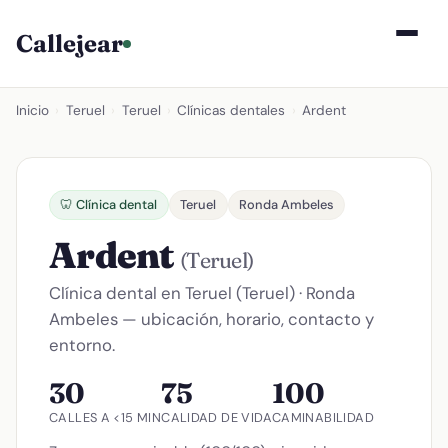
Callejear
Inicio
›
Teruel
›
Teruel
›
Clínicas dentales
›
Ardent
🦷 Clínica dental
Teruel
Ronda Ambeles
Ardent
(Teruel)
Clínica dental en Teruel (Teruel) · Ronda
Ambeles — ubicación, horario, contacto y
entorno.
30
75
100
CALLES A <15 MIN
CALIDAD DE VIDA
CAMINABILIDAD