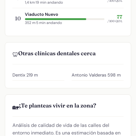
/100 QOL
1,4 km
·
19 min andando
Viaducto Nuevo
77
10
/100 QOL
352 m
·
5 min andando
Otras clínicas dentales cerca
🦷
Dentix
219 m
Antonio Valderas
598 m
¿Te planteas vivir en la zona?
🏡
Análisis de calidad de vida de las calles del
entorno inmediato. Es una estimación basada en