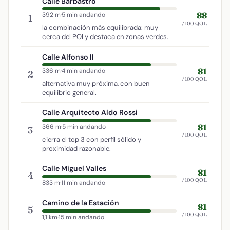
Calle Barbastro
88
392 m
·
5 min andando
1
/100 QOL
la combinación más equilibrada: muy
cerca del POI y destaca en zonas verdes.
Calle Alfonso II
81
336 m
·
4 min andando
2
/100 QOL
alternativa muy próxima, con buen
equilibrio general.
Calle Arquitecto Aldo Rossi
81
366 m
·
5 min andando
3
/100 QOL
cierra el top 3 con perfil sólido y
proximidad razonable.
Calle Miguel Valles
81
4
/100 QOL
833 m
·
11 min andando
Camino de la Estación
81
5
/100 QOL
1,1 km
·
15 min andando