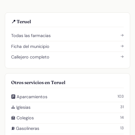
📍 Teruel
→
Todas las farmacias
→
Ficha del municipio
→
Callejero completo
Otros servicios en Teruel
103
🅿️ Aparcamientos
31
⛪ Iglesias
14
🏫 Colegios
13
⛽ Gasolineras