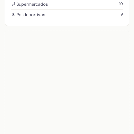
10
🛒 Supermercados
9
🤸 Polideportivos