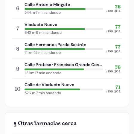
Calle Antonio Mingote
78
6
/100 QOL
544 m
·
7 min andando
Viaducto Nuevo
77
7
/100 QOL
642 m
·
9 min andando
Calle Hermanos Pardo Sastrón
77
8
/100 QOL
1,1 km
·
15 min andando
Calle Profesor Francisco Grande Covián
76
9
/100 QOL
1,3 km
·
17 min andando
Calle de Viaducto Nuevo
71
10
/100 QOL
526 m
·
7 min andando
Otras farmacias cerca
💊