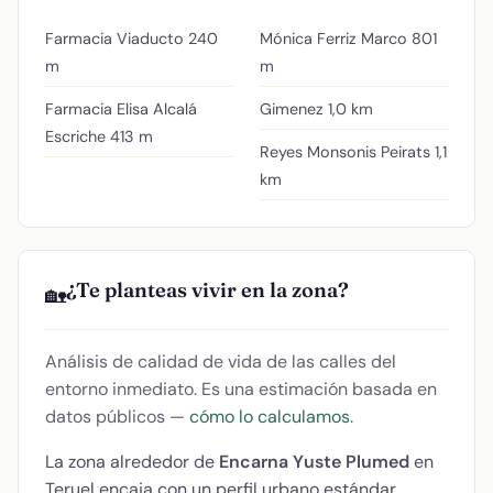
Farmacia Viaducto
240
Mónica Ferriz Marco
801
m
m
Farmacia Elisa Alcalá
Gimenez
1,0 km
Escriche
413 m
Reyes Monsonis Peirats
1,1
km
¿Te planteas vivir en la zona?
🏡
Análisis de calidad de vida de las calles del
entorno inmediato. Es una estimación basada en
datos públicos —
cómo lo calculamos
.
La zona alrededor de
Encarna Yuste Plumed
en
Teruel encaja con un perfil urbano estándar.