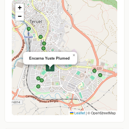
+
−
×
Encarna Yuste Plumed
💊
Leaflet
|
© OpenStreetMap