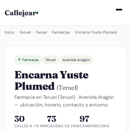
Callejear
Inicio
›
Teruel
›
Teruel
›
Farmacias
›
Encarna Yuste Plumed
💊 Farmacia
Teruel
Avenida Aragón
Encarna Yuste
Plumed
(Teruel)
Farmacia en Teruel (Teruel) · Avenida Aragón
— ubicación, horario, contacto y entorno.
30
73
97
CALLES A <15 MIN
CALIDAD DE VIDA
CAMINABILIDAD