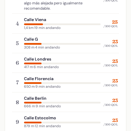
/100 QOL
algo más alejada pero igualmente
recomendable.
Calle Viena
25
4
/100 QOL
1,4 km
·
19 min andando
Calle G
23
5
/100 QOL
308 m
·
4 min andando
Calle Londres
23
6
/100 QOL
417 m
·
6 min andando
Calle Florencia
23
7
/100 QOL
650 m
·
9 min andando
Calle Berlín
23
8
/100 QOL
666 m
·
9 min andando
Calle Estocolmo
23
9
/100 QOL
879 m
·
12 min andando