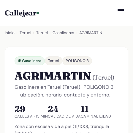
Callejear
Inicio
›
Teruel
›
Teruel
›
Gasolineras
›
AGRIMARTIN
⛽ Gasolinera
Teruel
POLIGONO B
AGRIMARTIN
(Teruel)
Gasolinera en Teruel (Teruel) · POLIGONO B
— ubicación, horario, contacto y entorno.
29
24
11
CALLES A <15 MIN
CALIDAD DE VIDA
CAMINABILIDAD
Zona con escasa vida a pie (11/100), tranquila