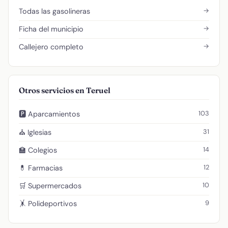
→
Todas las gasolineras
→
Ficha del municipio
→
Callejero completo
Otros servicios en Teruel
103
🅿️ Aparcamientos
31
⛪ Iglesias
14
🏫 Colegios
12
💊 Farmacias
10
🛒 Supermercados
9
🤸 Polideportivos