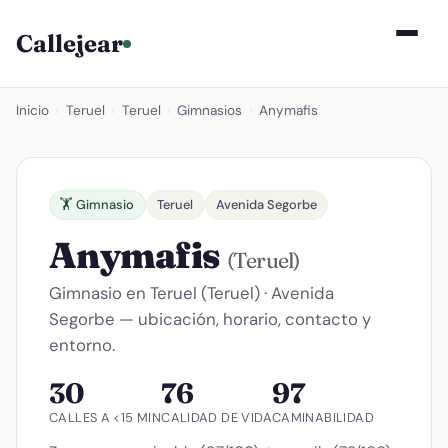
Callejear
Inicio
›
Teruel
›
Teruel
›
Gimnasios
›
Anymafis
🏋️ Gimnasio
Teruel
Avenida Segorbe
Anymafis
(Teruel)
Gimnasio en Teruel (Teruel) · Avenida
Segorbe — ubicación, horario, contacto y
entorno.
30
76
97
CALLES A <15 MIN
CALIDAD DE VIDA
CAMINABILIDAD