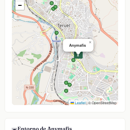
−
×
Anymafis
🏋️
Leaflet
|
© OpenStreetMap
Entorno de Anymafis