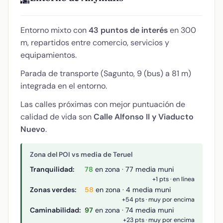
🌆
Entorno mixto con
43 puntos de interés
en 300
m, repartidos entre comercio, servicios y
equipamientos.
Parada de transporte (Sagunto, 9 (bus) a 81 m)
integrada en el entorno.
Las calles próximas con mejor puntuación de
calidad de vida son
Calle Alfonso II y Viaducto
Nuevo
.
Zona del POI vs media de Teruel
Tranquilidad:
78
en zona · 77 media muni
+1 pts · en línea
Zonas verdes:
58
en zona · 4 media muni
+54 pts · muy por encima
Caminabilidad:
97
en zona · 74 media muni
+23 pts · muy por encima