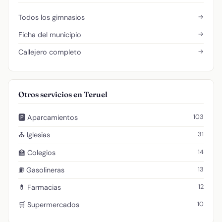
→
Todos los gimnasios
→
Ficha del municipio
→
Callejero completo
Otros servicios en Teruel
103
🅿️ Aparcamientos
31
⛪ Iglesias
14
🏫 Colegios
13
⛽ Gasolineras
12
💊 Farmacias
10
🛒 Supermercados