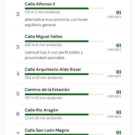
Calle Alfonso II
81
173 m
·
2 min andando
2
/100 QOL
alternativa muy próxima, con buen
equilibrio general.
Calle Miguel Valles
81
442 m
·
6 min andando
3
/100 QOL
cierra el top 3 con perfil sólido y
proximidad razonable.
Calle Arquitecto Aldo Rossi
81
4
/100 QOL
764 m
·
10 min andando
Camino de la Estación
81
5
/100 QOL
787 m
·
10 min andando
Calle Río Aragón
81
6
/100 QOL
1,3 km
·
18 min andando
Calle San León Magno
81
7