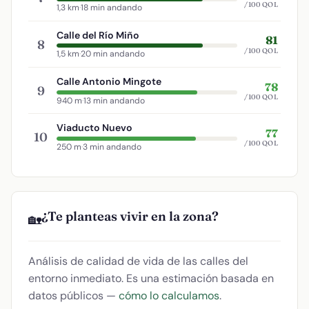
/100 QOL
1,3 km
·
18 min andando
Calle del Río Miño
81
8
/100 QOL
1,5 km
·
20 min andando
Calle Antonio Mingote
78
9
/100 QOL
940 m
·
13 min andando
Viaducto Nuevo
77
10
/100 QOL
250 m
·
3 min andando
¿Te planteas vivir en la zona?
🏡
Análisis de calidad de vida de las calles del
entorno inmediato. Es una estimación basada en
datos públicos —
cómo lo calculamos
.