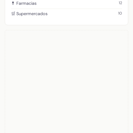
12
💊 Farmacias
10
🛒 Supermercados