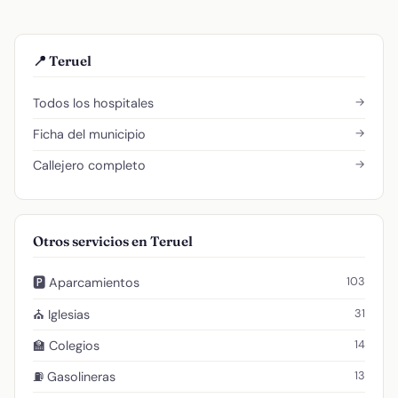
📍 Teruel
→
Todos los hospitales
→
Ficha del municipio
→
Callejero completo
Otros servicios en Teruel
103
🅿️ Aparcamientos
31
⛪ Iglesias
14
🏫 Colegios
13
⛽ Gasolineras