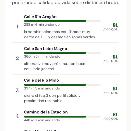
priorizando calidad de vida sobre distancia bruta.
Calle Río Aragón
81
288 m
·
4 min andando
1
/100 QOL
la combinación más equilibrada: muy
cerca del POI y destaca en zonas verdes.
Calle San León Magno
81
360 m
·
5 min andando
2
/100 QOL
alternativa muy próxima, con buen
equilibrio general.
Calle del Río Miño
81
394 m
·
5 min andando
3
/100 QOL
cierra el top 3 con perfil sólido y
proximidad razonable.
Camino de la Estación
81
4
/100 QOL
448 m
·
6 min andando