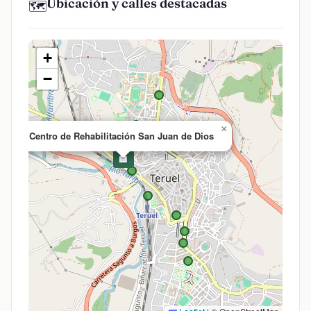
Ubicación y calles destacadas
🗺️
+
−
×
Centro de Rehabilitación San Juan de Dios
🏥