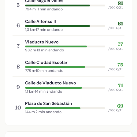
Calle Miguel Valles
81
5
/100 QOL
794 m
·
11 min andando
Calle Alfonso II
81
6
/100 QOL
1,3 km
·
17 min andando
Viaducto Nuevo
77
7
/100 QOL
982 m
·
13 min andando
Calle Ciudad Escolar
75
8
/100 QOL
778 m
·
10 min andando
Calle de Viaducto Nuevo
71
9
/100 QOL
1,1 km
·
14 min andando
Plaza de San Sebastián
69
10
/100 QOL
144 m
·
2 min andando