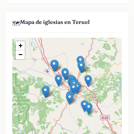
Mapa de iglesias en Teruel
🗺️
+
−