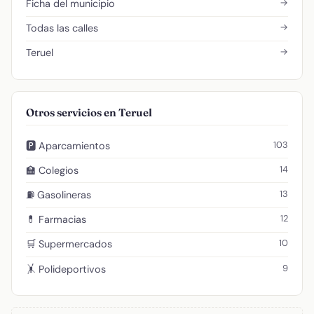
→
Ficha del municipio
→
Todas las calles
→
Teruel
Otros servicios en Teruel
103
🅿️ Aparcamientos
14
🏫 Colegios
13
⛽ Gasolineras
12
💊 Farmacias
10
🛒 Supermercados
9
🤸 Polideportivos