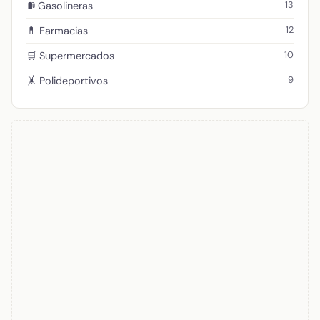
13
⛽ Gasolineras
12
💊 Farmacias
10
🛒 Supermercados
9
🤸 Polideportivos