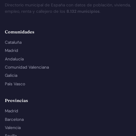
Directorio municipal de España con datos de población, vivienda,
empleo, renta y callejero de los
8.132 municipios
.
Comunidades
Cataluña
Madrid
Andalucía
Comunidad Valenciana
Galicia
País Vasco
Provincias
Madrid
Barcelona
Valencia
Sevilla