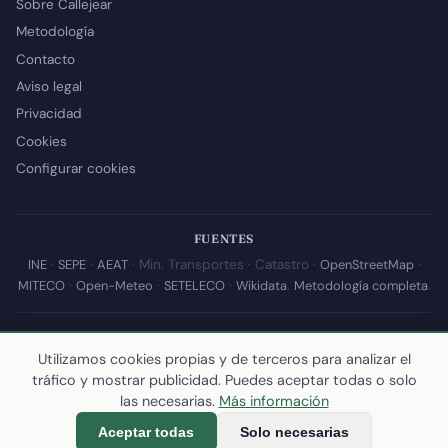
Sobre Callejear
Metodología
Contacto
Aviso legal
Privacidad
Cookies
Configurar cookies
FUENTES
INE
·
SEPE
·
AEAT
· Min. Transportes · Catastro ·
OpenStreetMap
·
MITECO
·
Open-Meteo
·
SETELECO
·
Wikidata
.
Metodología completa
.
© 2026 Callejear.com — Directorio municipal de España con datos
Utilizamos cookies propias y de terceros para analizar el
abiertos. Desarrollado y mantenido por
Yoel Castaño
.
tráfico y mostrar publicidad. Puedes aceptar todas o solo
Última actualización de esta página:
10 de julio de 2026
·
Cómo
las necesarias.
Más información
calculamos los datos
Aceptar todas
Solo necesarias