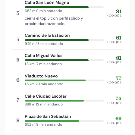
Calle San León Magno
81
652 m
·
9 min andando
3
/100 QOL
cierra el top 3 con perfil sólido y
proximidad razonable.
Camino de la Estación
81
4
/100 QOL
945 m
·
13 min andando
Calle Miguel Valles
81
5
/100 QOL
1,3 km
·
17 min andando
Viaducto Nuevo
77
6
/100 QOL
1,5 km
·
20 min andando
Calle Ciudad Escolar
75
7
/100 QOL
888 m
·
12 min andando
Plaza de San Sebastián
69
8
/100 QOL
652 m
·
9 min andando