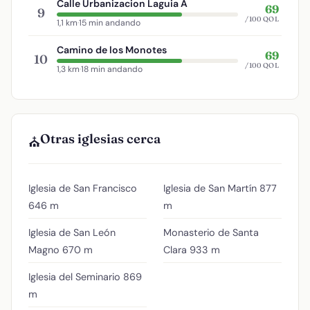
Calle Urbanizacion Laguia A
69
9
/100 QOL
1,1 km
·
15 min andando
Camino de los Monotes
69
10
/100 QOL
1,3 km
·
18 min andando
Otras iglesias cerca
⛪
Iglesia de San Francisco
Iglesia de San Martín
877
646 m
m
Iglesia de San León
Monasterio de Santa
Magno
670 m
Clara
933 m
Iglesia del Seminario
869
m