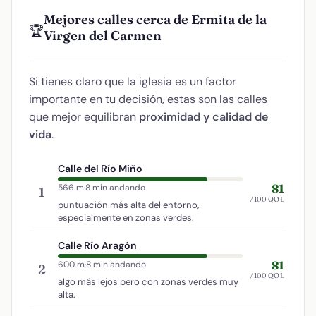
Mejores calles cerca de Ermita de la
🏆
Virgen del Carmen
Si tienes claro que la iglesia es un factor
importante en tu decisión, estas son las calles
que mejor equilibran
proximidad y calidad de
vida
.
Calle del Río Miño
81
566 m
·
8 min andando
1
/100 QOL
puntuación más alta del entorno,
especialmente en zonas verdes.
Calle Río Aragón
81
600 m
·
8 min andando
2
/100 QOL
algo más lejos pero con zonas verdes muy
alta.