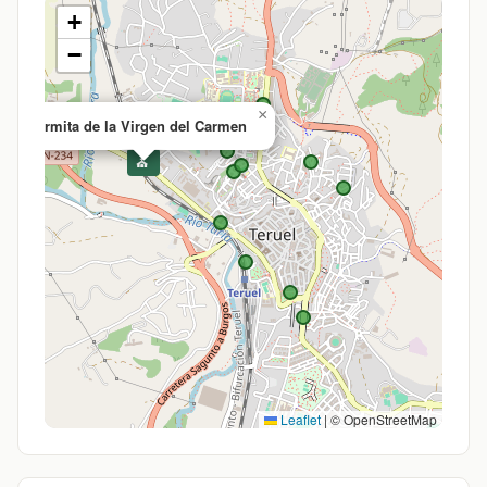
+
−
×
Ermita de la Virgen del Carmen
⛪
Leaflet
|
© OpenStreetMap