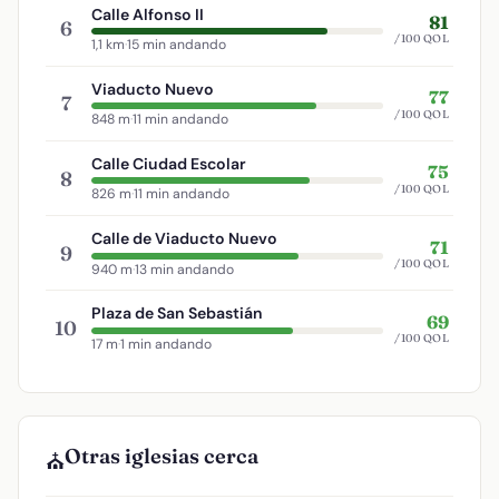
Calle Alfonso II
81
6
/100 QOL
1,1 km
·
15 min andando
Viaducto Nuevo
77
7
/100 QOL
848 m
·
11 min andando
Calle Ciudad Escolar
75
8
/100 QOL
826 m
·
11 min andando
Calle de Viaducto Nuevo
71
9
/100 QOL
940 m
·
13 min andando
Plaza de San Sebastián
69
10
/100 QOL
17 m
·
1 min andando
Otras iglesias cerca
⛪