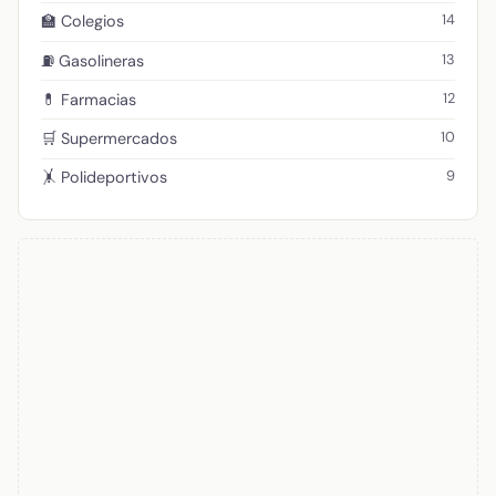
14
🏫 Colegios
13
⛽ Gasolineras
12
💊 Farmacias
10
🛒 Supermercados
9
🤸 Polideportivos