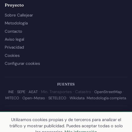
Proyecto
Sobre Callejear
Metodología
Contacto
Aviso legal
Privacidad
Cookies
Configurar cookies
FUENTES
INE
·
SEPE
·
AEAT
· Min. Transportes · Catastro ·
OpenStreetMap
·
MITECO
·
Open-Meteo
·
SETELECO
·
Wikidata
.
Metodología completa
.
© 2026 Callejear.com — Directorio municipal de España con datos
Utilizamos cookies propias y de terceros para analizar el
abiertos. Desarrollado y mantenido por
Yoel Castaño
.
tráfico y mostrar publicidad. Puedes aceptar todas o solo
Última actualización de esta página:
10 de julio de 2026
·
Cómo