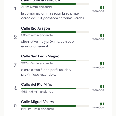
81
317 m
·
4 min andando
1
/100 QOL
la combinación más equilibrada: muy
cerca del POI y destaca en zonas verdes.
Calle Río Aragón
81
335 m
·
4 min andando
2
/100 QOL
alternativa muy próxima, con buen
equilibrio general.
Calle San León Magno
81
397 m
·
5 min andando
3
/100 QOL
cierra el top 3 con perfil sólido y
proximidad razonable.
Calle del Río Miño
81
4
/100 QOL
468 m
·
6 min andando
Calle Miguel Valles
81
5
/100 QOL
660 m
·
9 min andando