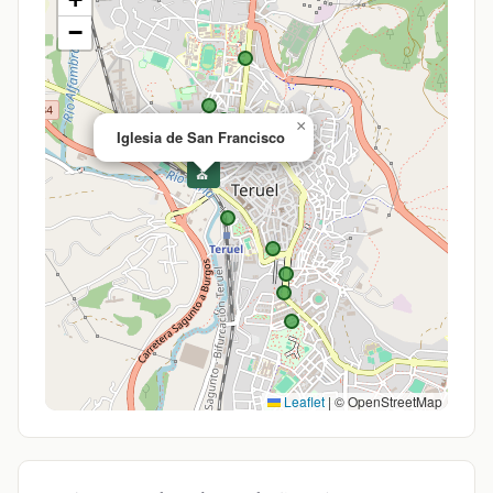
−
×
Iglesia de San Francisco
⛪
Leaflet
|
© OpenStreetMap