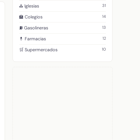
31
⛪ Iglesias
14
🏫 Colegios
13
⛽ Gasolineras
12
💊 Farmacias
10
🛒 Supermercados