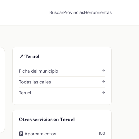
Buscar
Provincias
Herramientas
📍 Teruel
→
Ficha del municipio
→
Todas las calles
→
Teruel
Otros servicios en Teruel
103
🅿️ Aparcamientos