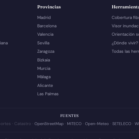
Provincias
Herramient
Madrid
Cobertura fib
Barcelona
Visor inundac
Valencia
Orientación s
iana
Sevilla
¿Dónde vivir?
Zaragoza
Todas las her
Bizkaia
Murcia
Málaga
Alicante
Las Palmas
FUENTES
ortes · Catastro ·
OpenStreetMap
·
MITECO
·
Open-Meteo
·
SETELECO
·
Wi