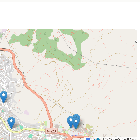
Leaflet
|
© OpenStreetMap