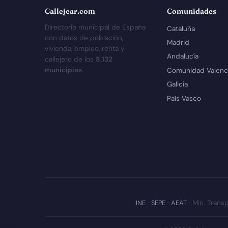
Callejear.com
Comunidades
Directorio municipal de España
Cataluña
con datos de población,
Madrid
vivienda, empleo, renta y
Andalucía
callejero de los
8.132
municipios
.
Comunidad Valenc
Galicia
País Vasco
INE
·
SEPE
·
AEAT
· Min. Transp