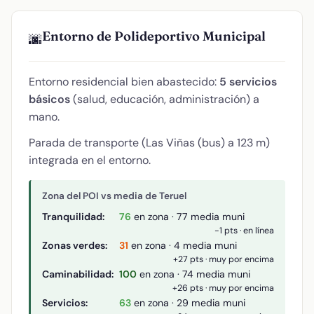
Entorno de Polideportivo Municipal
🌆
Entorno residencial bien abastecido:
5 servicios
básicos
(salud, educación, administración) a
mano.
Parada de transporte (Las Viñas (bus) a 123 m)
integrada en el entorno.
Zona del POI vs media de Teruel
Tranquilidad:
76
en zona · 77 media muni
-1 pts · en línea
Zonas verdes:
31
en zona · 4 media muni
+27 pts · muy por encima
Caminabilidad:
100
en zona · 74 media muni
+26 pts · muy por encima
Servicios:
63
en zona · 29 media muni