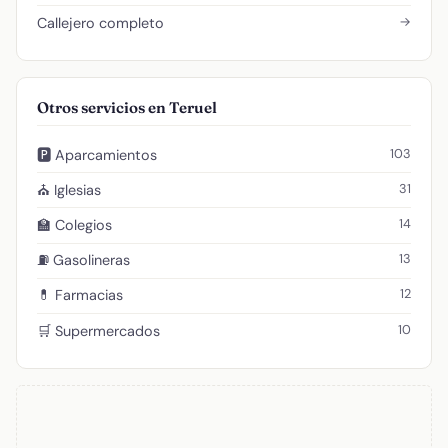
→
Callejero completo
Otros servicios en Teruel
103
🅿️ Aparcamientos
31
⛪ Iglesias
14
🏫 Colegios
13
⛽ Gasolineras
12
💊 Farmacias
10
🛒 Supermercados