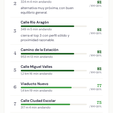
81
324 m
·
4 min andando
2
/100 QOL
alternativa muy próxima, con buen
equilibrio general.
Calle Río Aragón
81
349 m
·
5 min andando
3
/100 QOL
cierra el top 3 con perfil sólido y
proximidad razonable.
Camino de la Estación
81
4
/100 QOL
953 m
·
13 min andando
Calle Miguel Valles
81
5
/100 QOL
1,2 km
·
16 min andando
Viaducto Nuevo
77
6
/100 QOL
1,4 km
·
19 min andando
Calle Ciudad Escolar
75
7
/100 QOL
317 m
·
4 min andando