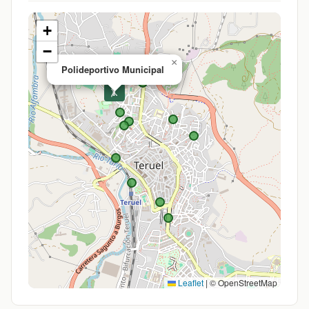
+
−
×
Polideportivo Municipal
🤸
Leaflet
|
© OpenStreetMap