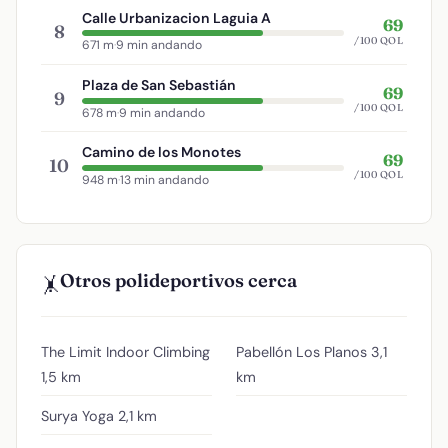
Calle Urbanizacion Laguia A
69
8
/100 QOL
671 m
·
9 min andando
Plaza de San Sebastián
69
9
/100 QOL
678 m
·
9 min andando
Camino de los Monotes
69
10
/100 QOL
948 m
·
13 min andando
Otros polideportivos cerca
🤸
The Limit Indoor Climbing
Pabellón Los Planos
3,1
1,5 km
km
Surya Yoga
2,1 km