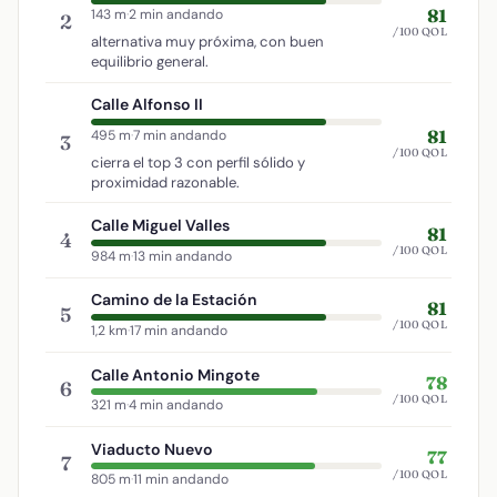
81
143 m
·
2 min andando
2
/100 QOL
alternativa muy próxima, con buen
equilibrio general.
Calle Alfonso II
81
495 m
·
7 min andando
3
/100 QOL
cierra el top 3 con perfil sólido y
proximidad razonable.
Calle Miguel Valles
81
4
/100 QOL
984 m
·
13 min andando
Camino de la Estación
81
5
/100 QOL
1,2 km
·
17 min andando
Calle Antonio Mingote
78
6
/100 QOL
321 m
·
4 min andando
Viaducto Nuevo
77
7
/100 QOL
805 m
·
11 min andando