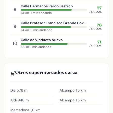
Calle Hermanos Pardo Sastrón
77
8
/100 QOL
1,3 km
·
17 min andando
Calle Profesor Francisco Grande Covián
76
9
/100 QOL
1,4 km
·
19 min andando
Calle de Viaducto Nuevo
71
10
/100 QOL
681 m
·
9 min andando
Otros supermercados cerca
🛒
Día
576 m
Alcampo
1,5 km
Aldi
948 m
Alcampo
1,5 km
Mercadona
1,0 km