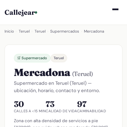
Callejear
Inicio
›
Teruel
›
Teruel
›
Supermercados
›
Mercadona
🛒 Supermercado
Teruel
Mercadona
(Teruel)
Supermercado en Teruel (Teruel) —
ubicación, horario, contacto y entorno.
30
73
97
CALLES A <15 MIN
CALIDAD DE VIDA
CAMINABILIDAD
Zona con alta densidad de servicios a pie