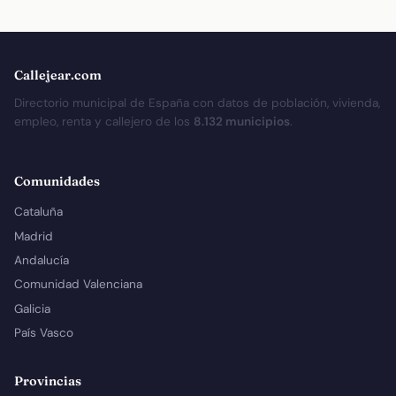
Callejear.com
Directorio municipal de España con datos de población, vivienda,
empleo, renta y callejero de los
8.132 municipios
.
Comunidades
Cataluña
Madrid
Andalucía
Comunidad Valenciana
Galicia
País Vasco
Provincias