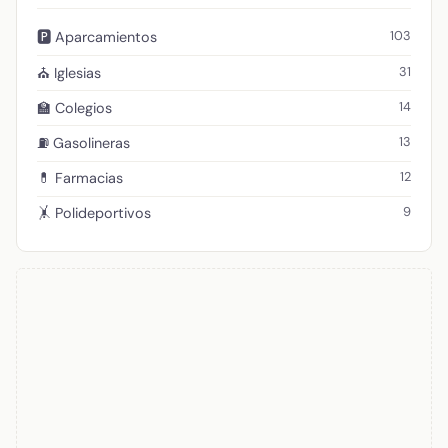
103
🅿️ Aparcamientos
31
⛪ Iglesias
14
🏫 Colegios
13
⛽ Gasolineras
12
💊 Farmacias
9
🤸 Polideportivos