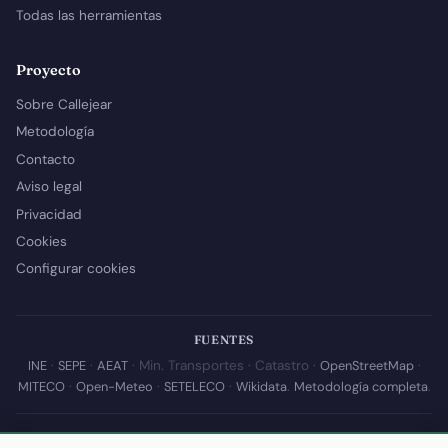
Todas las herramientas
Proyecto
Sobre Callejear
Metodología
Contacto
Aviso legal
Privacidad
Cookies
Configurar cookies
FUENTES
INE
·
SEPE
·
AEAT
· Min. Transportes · Catastro ·
OpenStreetMap
·
MITECO
·
Open-Meteo
·
SETELECO
·
Wikidata
.
Metodología completa
.
© 2026 Callejear.com — Directorio municipal de España con datos