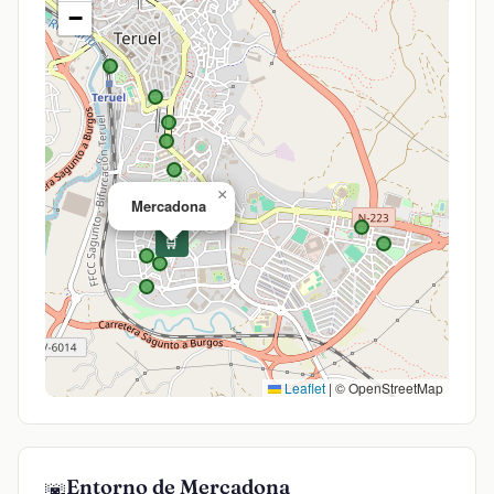
−
×
Mercadona
🛒
Leaflet
|
© OpenStreetMap
Entorno de Mercadona
🌆