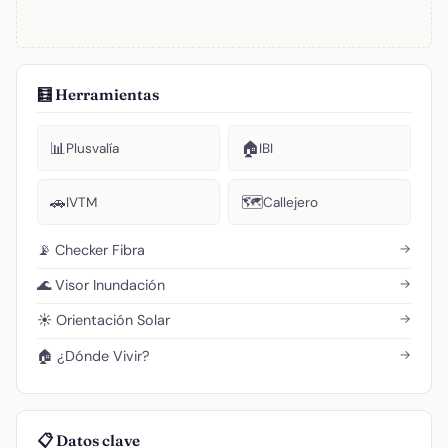
🧮 Herramientas
📊
🏠
Plusvalía
IBI
🚗
🗺️
IVTM
Callejero
→
📡 Checker Fibra
→
🌊 Visor Inundación
→
☀️ Orientación Solar
→
🏠 ¿Dónde Vivir?
📋 Datos clave