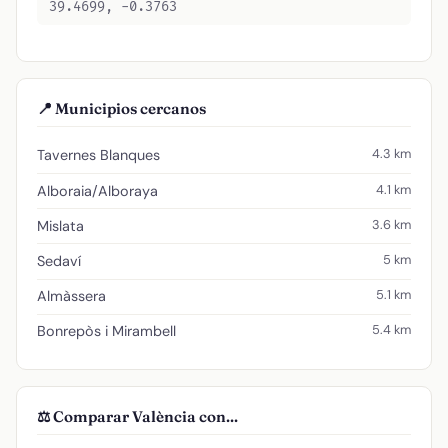
39.4699, -0.3763
📍 Municipios cercanos
4.3 km
Tavernes Blanques
4.1 km
Alboraia/Alboraya
3.6 km
Mislata
5 km
Sedaví
5.1 km
Almàssera
5.4 km
Bonrepòs i Mirambell
⚖️ Comparar València con...