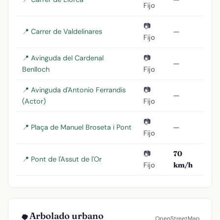
Fijo
📷
📍 Carrer de Valdelinares
—
Fijo
📍 Avinguda del Cardenal
📷
—
Benlloch
Fijo
📍 Avinguda d'Antonio Ferrandis
📷
—
(Actor)
Fijo
📷
📍 Plaça de Manuel Broseta i Pont
—
Fijo
📷
70
📍 Pont de l'Assut de l'Or
Fijo
km/h
Arbolado urbano
🌳
OpenStreetMap