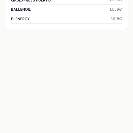
GASEXPRESS PUERTO
1.559€
BALLENOIL
1.519€
PLENERGY