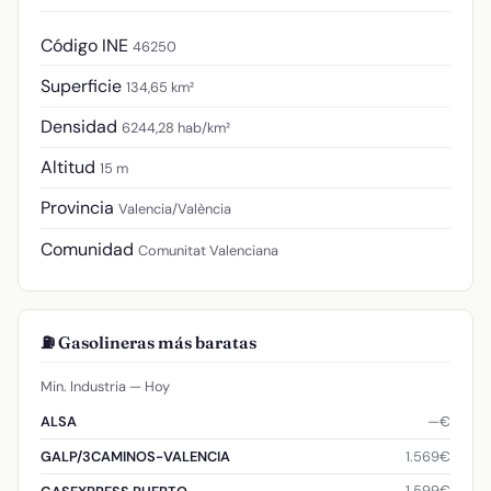
Código INE
46250
Superficie
134,65 km²
Densidad
6244,28 hab/km²
Altitud
15 m
Provincia
Valencia/València
Comunidad
Comunitat Valenciana
⛽ Gasolineras más baratas
Min. Industria — Hoy
—€
ALSA
1.569€
GALP/3CAMINOS-VALENCIA
1.599€