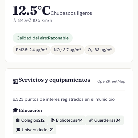
12.5°C
Chubascos ligeros
💧 84%
💨 10.5 km/h
Calidad del aire:
Razonable
PM2.5: 2.4 µg/m³
NO₂: 3.7 µg/m³
O₃: 83 µg/m³
Servicios y equipamientos
🏪
OpenStreetMap
6.323 puntos de interés registrados en el municipio.
🎓 Educación
🏫 Colegios
212
📚 Bibliotecas
44
👶 Guarderías
34
🎓 Universidades
21