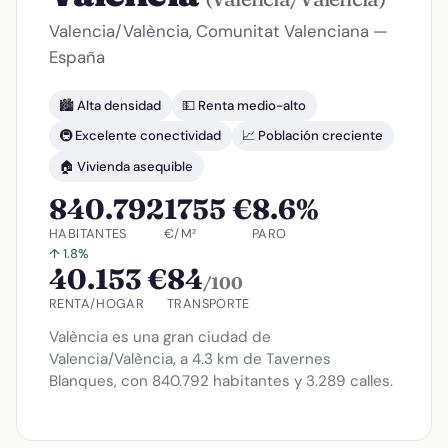
Valencia/València, Comunitat Valenciana —
España
🏙️ Alta densidad
💵 Renta medio-alto
🚇 Excelente conectividad
📈 Población creciente
🏠 Vivienda asequible
840.792
1755 €
8.6%
HABITANTES
€/M²
PARO
↑ 1.8%
40.153 €
84
/100
RENTA/HOGAR
TRANSPORTE
València es una gran ciudad de
Valencia/València, a 4.3 km de Tavernes
Blanques, con 840.792 habitantes y 3.289 calles.