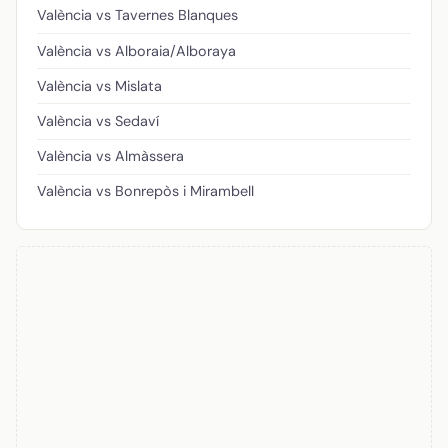
València vs Tavernes Blanques
València vs Alboraia/Alboraya
València vs Mislata
València vs Sedaví
València vs Almàssera
València vs Bonrepòs i Mirambell