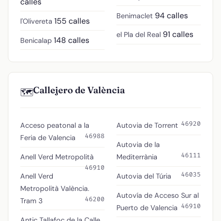
calles
94 calles
Benimaclet
155 calles
l'Olivereta
91 calles
el Pla del Real
148 calles
Benicalap
Callejero de València
🗺️
46920
Acceso peatonal a la
Autovia de Torrent
46988
Feria de Valencia
Autovia de la
46111
Anell Verd Metropolità
Mediterrània
46910
46035
Anell Verd
Autovia del Túria
Metropolità València.
Autovía de Acceso Sur al
46200
Tram 3
46910
Puerto de Valencia
Antic Tallafoc de la Calle