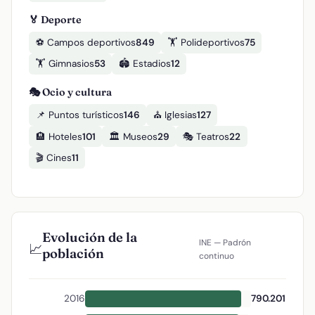
🏅 Deporte
⚽ Campos deportivos
849
🏋️ Polideportivos
75
🏋️ Gimnasios
53
🏟️ Estadios
12
🎭 Ocio y cultura
📌 Puntos turísticos
146
⛪ Iglesias
127
🏨 Hoteles
101
🏛️ Museos
29
🎭 Teatros
22
🎬 Cines
11
Evolución de la
INE — Padrón
📈
población
continuo
2016
790.201