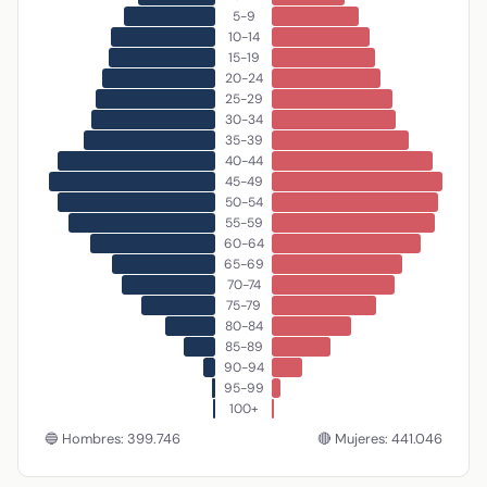
5-9
10-14
15-19
20-24
25-29
30-34
35-39
40-44
45-49
50-54
55-59
60-64
65-69
70-74
75-79
80-84
85-89
90-94
95-99
100+
🔵 Hombres: 399.746
🔴 Mujeres: 441.046