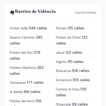
Barrios de València
🏘️
OpenStreetMap
1148 calles
135 calles
Ciutat Vella
Patraix
285
123
Quatre Carreres
Pobles de l'Oest
calles
calles
279
122 calles
Pobles del Sud
Jesús
calles
110 calles
Algirós
262
Poblats Marítims
108 calles
Rascanya
calles
105 calles
Extramurs
177 calles
Campanar
105
Camins al Grau
166 calles
la Saïdia
calles
158
Pobles del Nord
99 calles
l'Eixample