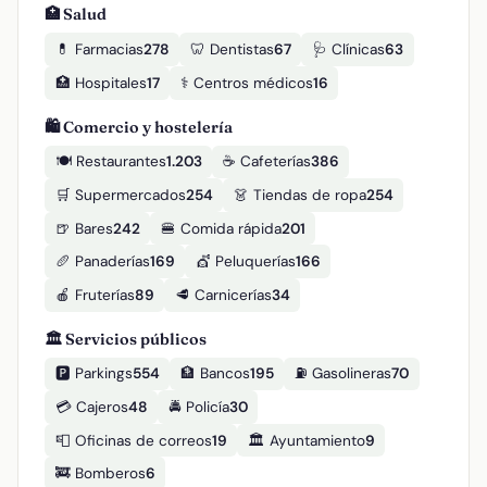
🏥 Salud
💊 Farmacias
278
🦷 Dentistas
67
🩺 Clínicas
63
🏥 Hospitales
17
⚕️ Centros médicos
16
🛍️ Comercio y hostelería
🍽️ Restaurantes
1.203
☕ Cafeterías
386
🛒 Supermercados
254
👗 Tiendas de ropa
254
🍺 Bares
242
🍔 Comida rápida
201
🥖 Panaderías
169
💇 Peluquerías
166
🍎 Fruterías
89
🥩 Carnicerías
34
🏛️ Servicios públicos
🅿️ Parkings
554
🏦 Bancos
195
⛽ Gasolineras
70
💳 Cajeros
48
🚔 Policía
30
📮 Oficinas de correos
19
🏛️ Ayuntamiento
9
🚒 Bomberos
6