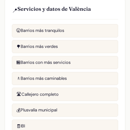
Servicios y datos de València
📍
Barrios más tranquilos
🤫
Barrios más verdes
🌳
Barrios con más servicios
🏪
Barrios más caminables
🚶
Callejero completo
🛣️
Plusvalía municipal
💰
IBI
🧾