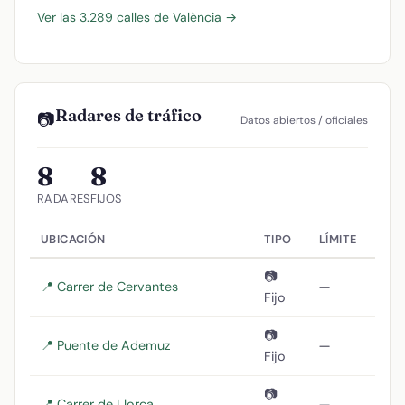
Ver las 3.289 calles de València →
Radares de tráfico
📷
Datos abiertos / oficiales
8
8
RADARES
FIJOS
UBICACIÓN
TIPO
LÍMITE
📷
📍 Carrer de Cervantes
—
Fijo
📷
📍 Puente de Ademuz
—
Fijo
📷
📍 Carrer de Llorca
—