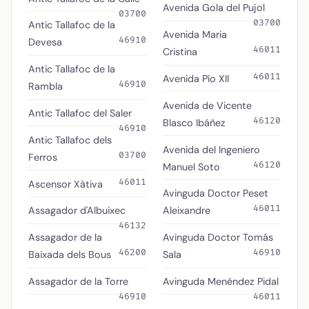
Avenida Gola del Pujol
03700
03700
Antic Tallafoc de la
Avenida Maria
46910
Devesa
46011
Cristina
Antic Tallafoc de la
46011
Avenida Pío XII
46910
Rambla
Avenida de Vicente
Antic Tallafoc del Saler
46120
Blasco Ibáñez
46910
Antic Tallafoc dels
Avenida del Ingeniero
03700
Ferros
46120
Manuel Soto
46011
Ascensor Xàtiva
Avinguda Doctor Peset
46011
Assagador d'Albuixec
Aleixandre
46132
Assagador de la
Avinguda Doctor Tomás
46200
46910
Baixada dels Bous
Sala
Assagador de la Torre
Avinguda Menéndez Pidal
46910
46011