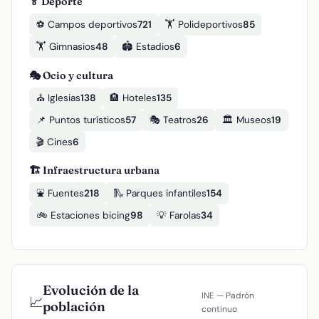
🏅 Deporte
⚽ Campos deportivos
721
🏋️ Polideportivos
85
🏋️ Gimnasios
48
🏟️ Estadios
6
🎭 Ocio y cultura
⛪ Iglesias
138
🏨 Hoteles
135
📌 Puntos turísticos
57
🎭 Teatros
26
🏛️ Museos
19
🎬 Cines
6
🏗️ Infraestructura urbana
⛲ Fuentes
218
🛝 Parques infantiles
154
🚲 Estaciones bicing
98
💡 Farolas
34
Evolución de la
INE — Padrón
📈
población
continuo