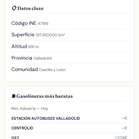
📋 Datos clave
Código INE
47186
Superficie
197.910.000 km²
Altitud
691 m
Provincia
Valladolid
Comunidad
Castilla y León
⛽ Gasolineras más baratas
Min. Industria — Hoy
—€
ESTACION AUTOBUSES VALLADOLID
—€
CENTROLID
1.529€
DST