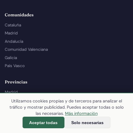
Comunidades
Cataluña
Madrid
Andalucía
Comunidad Valenciana
Galicia
País Vasco
Provincias
Madrid
Barcelona
Utilizamos cookies propias y de terceros para analizar el
tráfico y mostrar publicidad. Puedes aceptar todas o solo
Valencia
las necesarias.
Más información
Sevilla
Aceptar todas
Solo necesarias
Zaragoza
Bizkaia