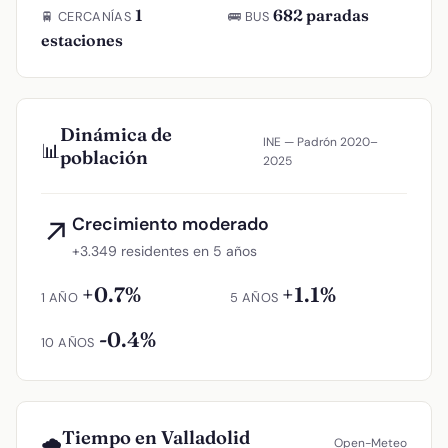
1
682 paradas
🚆 CERCANÍAS
🚌 BUS
estaciones
Dinámica de
INE — Padrón 2020–
📊
población
2025
Crecimiento moderado
↗
+3.349 residentes en 5 años
+0.7%
+1.1%
1 AÑO
5 AÑOS
-0.4%
10 AÑOS
Tiempo en Valladolid
🌧️
Open-Meteo