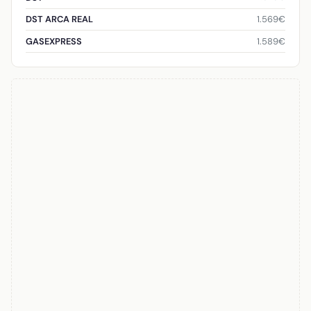
1.569€
DST ARCA REAL
1.589€
GASEXPRESS