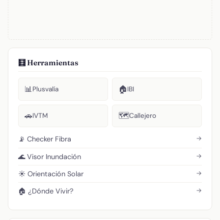
🧮 Herramientas
📊
🏠
Plusvalía
IBI
🚗
🗺️
IVTM
Callejero
→
📡 Checker Fibra
→
🌊 Visor Inundación
→
☀️ Orientación Solar
→
🏠 ¿Dónde Vivir?