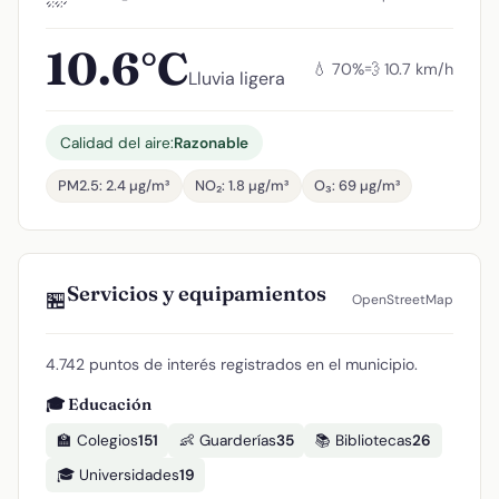
10.6°C
💧 70%
💨 10.7 km/h
Lluvia ligera
Calidad del aire:
Razonable
PM2.5: 2.4 µg/m³
NO₂: 1.8 µg/m³
O₃: 69 µg/m³
Servicios y equipamientos
🏪
OpenStreetMap
4.742 puntos de interés registrados en el municipio.
🎓 Educación
🏫 Colegios
151
👶 Guarderías
35
📚 Bibliotecas
26
🎓 Universidades
19