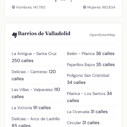
🔵 Hombres: 141.780
🔴 Mujeres: 160.834
Barrios de Valladolid
🏘️
OpenStreetMap
36 calles
La Antigua - Santa Cruz
Belén - Pilarica
250 calles
35 calles
Pajarillos Bajos
120
Delicias - Canterac
Polígono San Cristóbal
calles
34 calles
110
Las Villas - Valparaíso
34
Pilarica - Los Santos
calles
calles
91 calles
La Victoria
31 calles
La Overuela
Delicias - Arco de Ladrillo
31 calles
Circular
85 calles