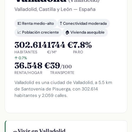
Valladolid, Castilla y León — España
💵 Renta medio-alto
🚏 Conectividad moderada
📈 Población creciente
🏠 Vivienda asequible
302.614
1744 €
7.8%
HABITANTES
€/M²
PARO
↑ 0.7%
36.548 €
39
/100
RENTA/HOGAR
TRANSPORTE
Valladolid es una ciudad de Valladolid, a 5.5 km
de Santovenia de Pisuerga, con 302.614
habitantes y 2.059 calles.
Vivir en Valladolid