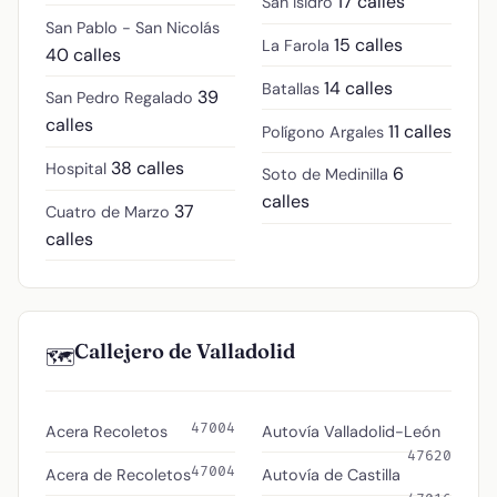
17 calles
San Isidro
San Pablo - San Nicolás
15 calles
La Farola
40 calles
14 calles
Batallas
39
San Pedro Regalado
calles
11 calles
Polígono Argales
38 calles
Hospital
6
Soto de Medinilla
calles
37
Cuatro de Marzo
calles
Callejero de Valladolid
🗺️
47004
Acera Recoletos
Autovía Valladolid-León
47620
47004
Acera de Recoletos
Autovía de Castilla