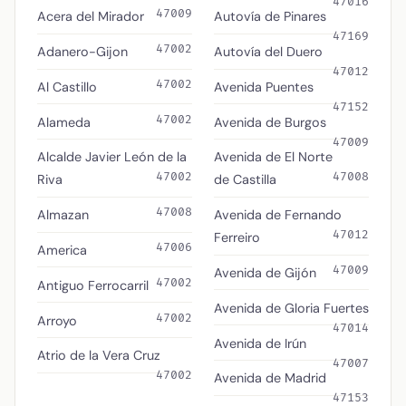
47016
47009
Acera del Mirador
Autovía de Pinares
47169
47002
Adanero-Gijon
Autovía del Duero
47012
47002
Al Castillo
Avenida Puentes
47152
47002
Alameda
Avenida de Burgos
47009
Alcalde Javier León de la
Avenida de El Norte
47002
47008
Riva
de Castilla
47008
Almazan
Avenida de Fernando
47012
Ferreiro
47006
America
47009
Avenida de Gijón
47002
Antiguo Ferrocarril
Avenida de Gloria Fuertes
47002
Arroyo
47014
Avenida de Irún
Atrio de la Vera Cruz
47007
47002
Avenida de Madrid
47153