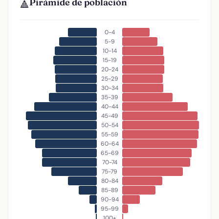
Pirámide de población
🔺
0-4
5-9
10-14
15-19
20-24
25-29
30-34
35-39
40-44
45-49
50-54
55-59
60-64
65-69
70-74
75-79
80-84
85-89
90-94
95-99
100+