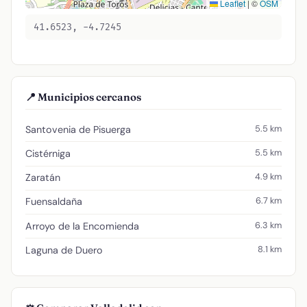
Leaflet
|
©
OSM
41.6523, -4.7245
📍 Municipios cercanos
5.5 km
Santovenia de Pisuerga
5.5 km
Cistérniga
4.9 km
Zaratán
6.7 km
Fuensaldaña
6.3 km
Arroyo de la Encomienda
8.1 km
Laguna de Duero