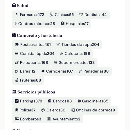
🏥 Salud
💊 Farmacias
172
🩺 Clínicas
55
🦷 Dentistas
44
⚕️ Centros médicos
28
🏥 Hospitales
17
🛍️ Comercio y hostelería
🍽️ Restaurantes
451
👗 Tiendas de ropa
204
🍔 Comida rápida
204
☕ Cafeterías
199
💇 Peluquerías
168
🛒 Supermercados
138
🍺 Bares
112
🥩 Carnicerías
107
🥖 Panaderías
88
🍎 Fruterías
88
🏛️ Servicios públicos
🅿️ Parkings
379
🏦 Bancos
118
⛽ Gasolineras
65
🚔 Policía
37
💳 Cajeros
30
📮 Oficinas de correos
9
🚒 Bomberos
3
🏛️ Ayuntamiento
2