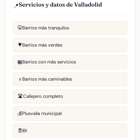
Servicios y datos de Valladolid
📍
Barrios más tranquilos
🤫
Barrios más verdes
🌳
Barrios con más servicios
🏪
Barrios más caminables
🚶
Callejero completo
🛣️
Plusvalía municipal
💰
IBI
🧾