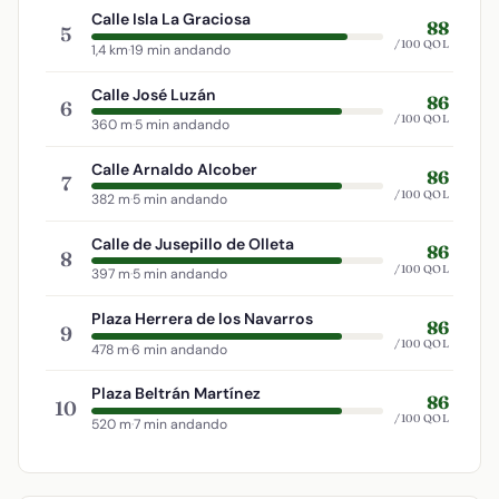
Calle Isla La Graciosa
88
5
/100 QOL
1,4 km
·
19 min andando
Calle José Luzán
86
6
/100 QOL
360 m
·
5 min andando
Calle Arnaldo Alcober
86
7
/100 QOL
382 m
·
5 min andando
Calle de Jusepillo de Olleta
86
8
/100 QOL
397 m
·
5 min andando
Plaza Herrera de los Navarros
86
9
/100 QOL
478 m
·
6 min andando
Plaza Beltrán Martínez
86
10
/100 QOL
520 m
·
7 min andando