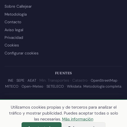
Sobre Callejear
Metodología
Contacto
Aviso legal
Privacidad
Cookies
Configurar cookies
FUENTES
INE
·
SEPE
·
AEAT
· Min. Transportes · Catastro ·
OpenStreetMap
·
MITECO
·
Open-Meteo
·
SETELECO
·
Wikidata
.
Metodología completa
.
© 2026 Callejear.com — Directorio municipal de España con datos
abiertos. Desarrollado y mantenido por
Yoel Castaño
.
Utilizamos cookies propias y de terceros para analizar el
tráfico y mostrar publicidad. Puedes aceptar todas o solo
Última actualización de esta página:
10 de julio de 2026
·
Cómo
las necesarias.
Más información
calculamos los datos