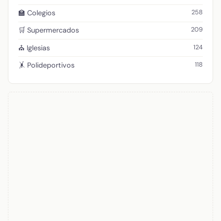
258
🏫 Colegios
209
🛒 Supermercados
124
⛪ Iglesias
118
🤸 Polideportivos