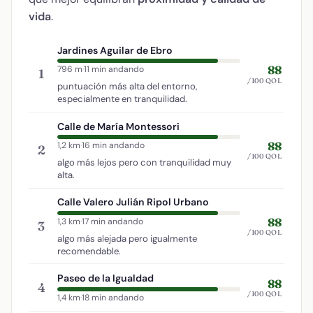
vida
.
Jardines Aguilar de Ebro
88
796 m
·
11 min andando
1
/100 QOL
puntuación más alta del entorno,
especialmente en tranquilidad.
Calle de María Montessori
88
1,2 km
·
16 min andando
2
/100 QOL
algo más lejos pero con tranquilidad muy
alta.
Calle Valero Julián Ripol Urbano
88
1,3 km
·
17 min andando
3
/100 QOL
algo más alejada pero igualmente
recomendable.
Paseo de la Igualdad
88
4
/100 QOL
1,4 km
·
18 min andando