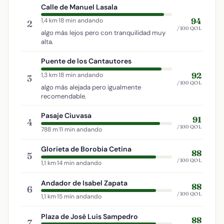
Calle de Manuel Lasala
94
1,4 km
·
18 min andando
2
/100 QOL
algo más lejos pero con tranquilidad muy
alta.
Puente de los Cantautores
92
1,3 km
·
18 min andando
3
/100 QOL
algo más alejada pero igualmente
recomendable.
Pasaje Ciuvasa
91
4
/100 QOL
788 m
·
11 min andando
Glorieta de Borobia Cetina
88
5
/100 QOL
1,1 km
·
14 min andando
Andador de Isabel Zapata
88
6
/100 QOL
1,1 km
·
15 min andando
Plaza de José Luis Sampedro
88
7