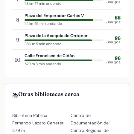
/100 QOL
1,3 km
·
17 min andando
Plaza del Emperador Carlos V
88
8
/100 QOL
1,4 km
·
19 min andando
Plaza de la Acequia de Ontonar
86
9
/100 QOL
380 m
·
5 min andando
Calle Francisco de Cidón
86
10
/100 QOL
579 m
·
8 min andando
Otras bibliotecas cerca
📚
Biblioteca Pública
Centro de
Fernando Lázaro Carreter
Documentación del
379 m
Centro Regional de