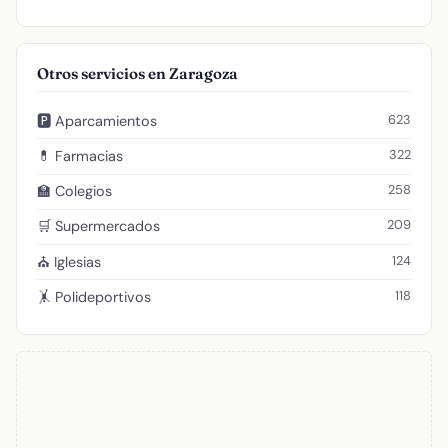
Otros servicios en Zaragoza
623
🅿️ Aparcamientos
322
💊 Farmacias
258
🏫 Colegios
209
🛒 Supermercados
124
⛪ Iglesias
118
🤸 Polideportivos